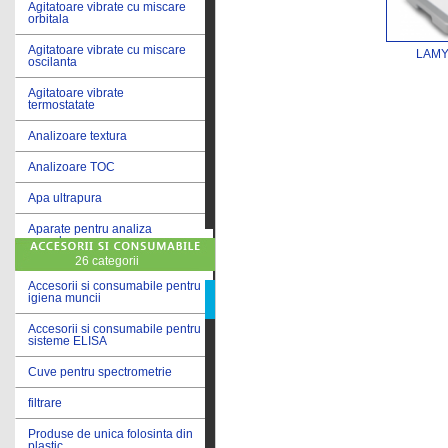
Agitatoare vibrate cu miscare
orbitala
Agitatoare vibrate cu miscare
LAMY
oscilanta
Agitatoare vibrate
termostatate
Analizoare textura
Analizoare TOC
Apa ultrapura
Aparate pentru analiza
cereale
26 categorii
Aparate pentru testare lacuri
si vopsele
Accesorii si consumabile pentru
igiena muncii
Aparate pentru testare lapte
Accesorii si consumabile pentru
sisteme ELISA
Autoclave
Cuve pentru spectrometrie
Bai de apa
filtrare
Bai de apa vibrate
Produse de unica folosinta din
Bai de calibrare
plastic