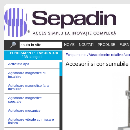
HOME
NOUTATI
PRODUSE
FURN
Echipamente /
Vascozimetre rotative
/
ac
138 categorii
Accesorii si consumabile
Activitate apa
Agitatoare magnetice cu
incalzire
Agitatoare magnetice fara
incalzire
Agitatoare magnetice
speciale
Agitatoare mecanice
Agitatoare vibrate cu miscare
liniara