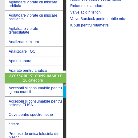
Agitatoare vibrate cu miscare
Rotametre standard
orbitala
Valve ac din teflon
Agitatoare vibrate cu miscare
Valve Barstock pentru debite mici
oscilanta
Kit-uri pentru rotametre
Agitatoare vibrate
termostatate
Analizoare textura
Analizoare TOC
Apa ultrapura
Aparate pentru analiza
cereale
26 categorii
Aparate pentru testare lacuri
si vopsele
Accesorii si consumabile pentru
igiena muncii
Aparate pentru testare lapte
Accesorii si consumabile pentru
sisteme ELISA
Autoclave
Cuve pentru spectrometrie
Bai de apa
filtrare
Bai de apa vibrate
Produse de unica folosinta din
Bai de calibrare
plastic