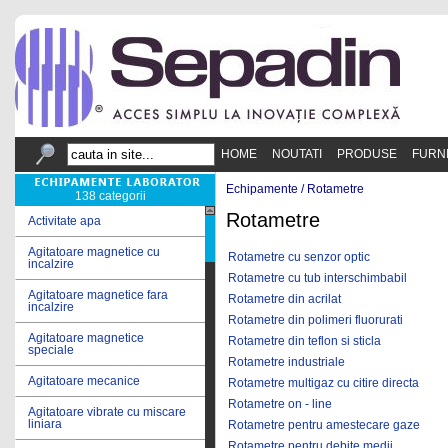
HOME
NOUTATI
PRODUSE
FURN
Echipamente /
Rotametre
138 categorii
Rotametre
Activitate apa
Agitatoare magnetice cu
Rotametre cu senzor optic
incalzire
Rotametre cu tub interschimbabil
Agitatoare magnetice fara
Rotametre din acrilat
incalzire
Rotametre din polimeri fluorurati
Agitatoare magnetice
Rotametre din teflon si sticla
speciale
Rotametre industriale
Agitatoare mecanice
Rotametre multigaz cu citire directa
Rotametre on - line
Agitatoare vibrate cu miscare
liniara
Rotametre pentru amestecare gaze
Rotametre pentru debite medii