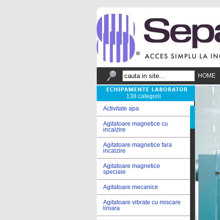
HOME
138 categorii
Activitate apa
Agitatoare magnetice cu
incalzire
Agitatoare magnetice fara
incalzire
Agitatoare magnetice
speciale
Agitatoare mecanice
Agitatoare vibrate cu miscare
liniara