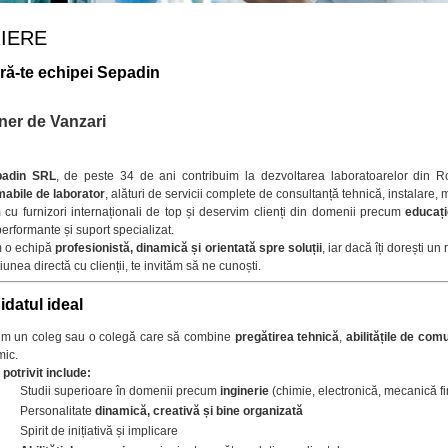
IERE
ră-te echipei Sepadin
iner de Vanzari
padin SRL
, de peste 34 de ani contribuim la dezvoltarea laboratoarelor din 
abile de laborator
, alături de servicii complete de consultanță tehnică, instalare,
cu furnizori internaționali de top și deservim clienți din domenii precum
educați
 performante și suport specializat.
 o echipă
profesionistă, dinamică și orientată spre soluții
, iar dacă îți dorești u
țiunea directă cu clienții, te invităm să ne cunoști.
datul ideal
im un coleg sau o colegă care să combine
pregătirea tehnică
,
abilitățile de com
mic.
l potrivit include:
Studii superioare în domenii precum
inginerie
(chimie, electronică, mecanică f
Personalitate
dinamică, creativă și bine organizată
Spirit de inițiativă și implicare