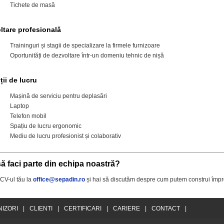
Tichete de masă
ltare profesională
Traininguri și stagii de specializare la firmele furnizoare
Oportunități de dezvoltare într-un domeniu tehnic de nișă
ții de lucru
Mașină de serviciu pentru deplasări
Laptop
Telefon mobil
Spațiu de lucru ergonomic
Mediu de lucru profesionist și colaborativ
să faci parte din echipa noastră?
 CV-ul tău la
office@sepadin.ro
și hai să discutăm despre cum putem construi împre
IZORI
|
CLIENTI
|
CERTIFICARI
|
CARIERE
|
CONTACT
|