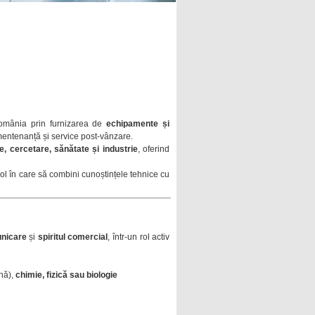
România prin furnizarea de
echipamente și
 mentenanță și service post-vânzare.
e, cercetare, sănătate și industrie
, oferind
n rol în care să combini cunoștințele tehnice cu
unicare
și
spiritul comercial
, într-un rol activ
ină),
chimie, fizică sau biologie