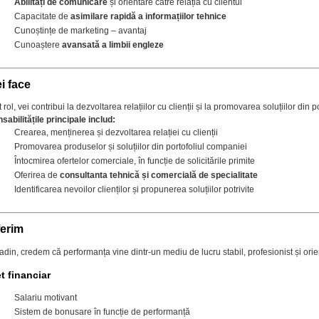
Abilități de comunicare
și orientare către relația cu clientul
Capacitate de
asimilare rapidă a informațiilor tehnice
Cunoștințe de marketing – avantaj
Cunoaștere
avansată a limbii engleze
i face
 rol, vei contribui la dezvoltarea relațiilor cu clienții și la promovarea soluțiilor din 
abilitățile principale includ:
Crearea, menținerea și dezvoltarea relației cu clienții
Promovarea produselor și soluțiilor din portofoliul companiei
Întocmirea ofertelor comerciale, în funcție de solicitările primite
Oferirea de
consultanta tehnică și comercială de specialitate
Identificarea nevoilor clienților și propunerea soluțiilor potrivite
ferim
din, credem că performanța vine dintr-un mediu de lucru stabil, profesionist și orie
t financiar
Salariu motivant
Sistem de bonusare în funcție de performanță