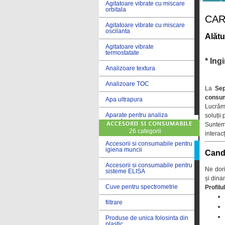
Agitatoare vibrate cu miscare
orbitala
CAR
Agitatoare vibrate cu miscare
oscilanta
Alătu
Agitatoare vibrate
termostatate
* Ing
Analizoare textura
Analizoare TOC
La
Se
consum
Apa ultrapura
Lucrăm 
Aparate pentru analiza
soluții
cereale
Suntem
26 categorii
interac
Aparate pentru testare lacuri
si vopsele
Accesorii si consumabile pentru
igiena muncii
Candi
Aparate pentru testare lapte
Accesorii si consumabile pentru
Ne dor
sisteme ELISA
Autoclave
și dina
Cuve pentru spectrometrie
Profilu
Bai de apa
filtrare
Bai de apa vibrate
Produse de unica folosinta din
Bai de calibrare
plastic