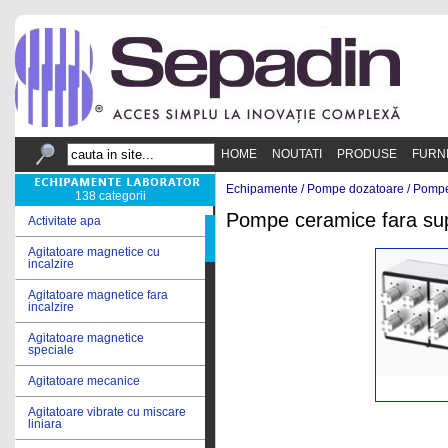
HOME
NOUTATI
PRODUSE
FURN
Echipamente /
Pompe dozatoare
/
Pompe
138 categorii
Pompe ceramice fara sup
Activitate apa
Agitatoare magnetice cu
incalzire
Agitatoare magnetice fara
incalzire
Agitatoare magnetice
speciale
Agitatoare mecanice
Agitatoare vibrate cu miscare
liniara