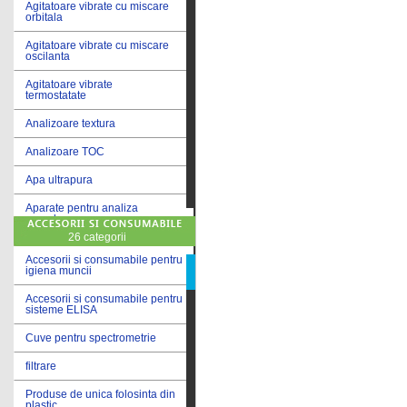
Agitatoare vibrate cu miscare
orbitala
Agitatoare vibrate cu miscare
oscilanta
Agitatoare vibrate
termostatate
Analizoare textura
Analizoare TOC
Apa ultrapura
Aparate pentru analiza
cereale
26 categorii
Aparate pentru testare lacuri
si vopsele
Accesorii si consumabile pentru
igiena muncii
Aparate pentru testare lapte
Accesorii si consumabile pentru
sisteme ELISA
Autoclave
Cuve pentru spectrometrie
Bai de apa
filtrare
Bai de apa vibrate
Produse de unica folosinta din
Bai de calibrare
plastic