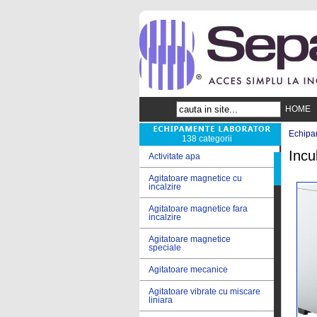
HOME
Echipa
138 categorii
Incu
Activitate apa
Agitatoare magnetice cu
incalzire
Agitatoare magnetice fara
incalzire
Agitatoare magnetice
speciale
Agitatoare mecanice
Agitatoare vibrate cu miscare
liniara