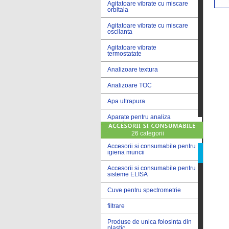
Agitatoare vibrate cu miscare
orbitala
Agitatoare vibrate cu miscare
oscilanta
Agitatoare vibrate
termostatate
Analizoare textura
Analizoare TOC
Apa ultrapura
Aparate pentru analiza
cereale
26 categorii
Aparate pentru testare lacuri
si vopsele
Accesorii si consumabile pentru
igiena muncii
Aparate pentru testare lapte
Accesorii si consumabile pentru
sisteme ELISA
Autoclave
Cuve pentru spectrometrie
Bai de apa
filtrare
Bai de apa vibrate
Produse de unica folosinta din
Bai de calibrare
plastic