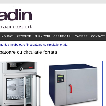
NOUTATI
PRODUSE
FURNIZORI
CERTIFICARI
CARIERE
CONTACT
mente /
Incubatoare
/
incubatoare cu circulatie fortata
batoare cu circulatie fortata