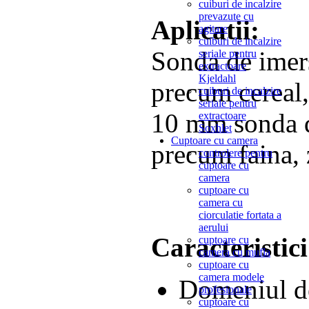
cuiburi de incalzire
prevazute cu
Aplicatii:
agitare
cuiburi de incalzire
Sonda de imers
seriale pentru
extractoare
Kjeldahl
precum cereal,
cuiburi de incalzire
seriale pentru
10 mm sonda de
extractoare
Soxhlet
Cuptoare cu camera
precum faina, 
controlere pentru
cuptoare cu
camera
cuptoare cu
camera cu
ciorculatie fortata a
aerului
Caracteristici
cuptoare cu
camera cu mufla
cuptoare cu
camera modele
Domeniul de
profesionale
cuptoare cu