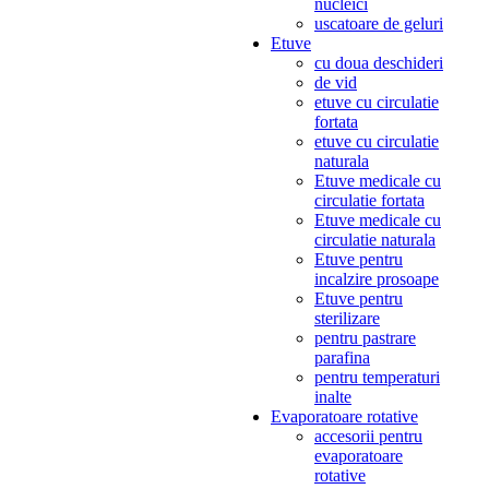
nucleici
uscatoare de geluri
Etuve
cu doua deschideri
de vid
etuve cu circulatie
fortata
etuve cu circulatie
naturala
Etuve medicale cu
circulatie fortata
Etuve medicale cu
circulatie naturala
Etuve pentru
incalzire prosoape
Etuve pentru
sterilizare
pentru pastrare
parafina
pentru temperaturi
inalte
Evaporatoare rotative
accesorii pentru
evaporatoare
rotative