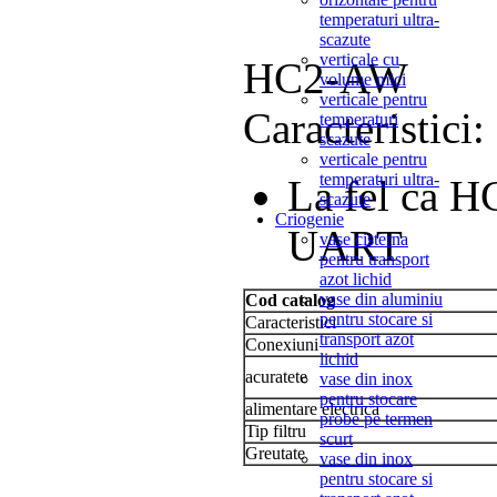
temperaturi ultra-
scazute
verticale cu
HC2-AW
volume mici
verticale pentru
Caracteristici:
temperaturi
scazute
verticale pentru
temperaturi ultra-
La fel ca H
scazute
Criogenie
UART
vase cisterna
pentru transport
azot lichid
vase din aluminiu
Cod catalog
pentru stocare si
Caracteristici
transport azot
Conexiuni
lichid
acuratete
vase din inox
pentru stocare
alimentare electrica
probe pe termen
Tip filtru
scurt
Greutate
vase din inox
pentru stocare si