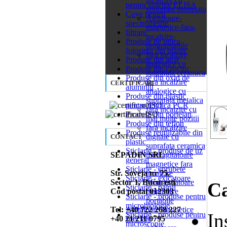
pentru sisteme ELISA
suprafata iluminata
Cuve pentru
Agitatoare-
spectrometrie
magnetice-fara-
filtrare
incalzire-
Produse de unica
programabile
folosinta din plastic
fara incalzire
Produse din agat
analogice cu
Produse din cauciuc
suprafata ceramica
Produse din oxid de
fara incalzire
CERTIFICARI
aluminiu
analogice cu
Produse din plastic
suprafata metalica
pentru tehnica PCR
fara incalzire cu
Produse din portelan
mai multe pozitii
Produse din teflon
fara incalzire
Produse reutilizabile din
digitale cu
CONTACT
plastic
suprafata ceramica
Sticlarie - produse de uz
SEPADIN SRL
mini agitatoare
general
magnetice fara
Sticlarie - eprubete
Str. Soveja nr 75,
incalzire
Sticlarie - exicatoare
Sector 1, Bucuresti
Mini agitatoare
Ca
Sticlarie - palnii
Cod postal 012303
magnetice
Sticlarie - produse pentru
portabile
microbiologie
Tel: +40 722 268 227
Agitatoare magnetice
In
Sticlarie - produse pentru
+40 21 211 0795
speciale
microscopie