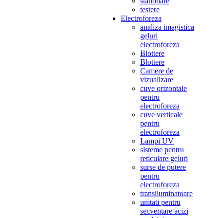
stationare
testere
Electroforeza
analiza imagistica
geluri
electroforeza
Blottere
Blottere
Camere de
vizualizare
cuve orizontale
pentru
electroforeza
cuve verticale
pentru
electroforeza
Lampi UV
sisteme pentru
reticulare geluri
surse de putere
pentru
electroforeza
transiluminatoare
unitati pentru
secventare acizi