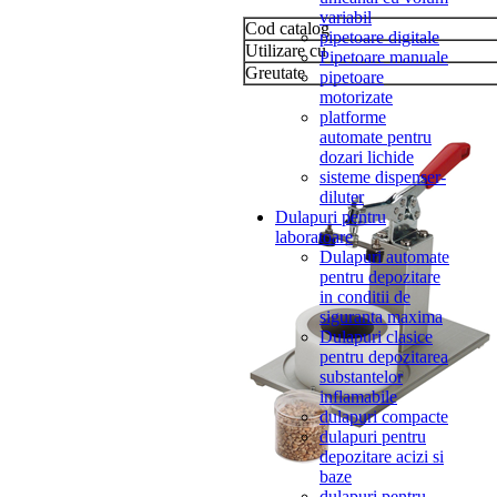
variabil
Cod catalog
pipetoare digitale
Utilizare cu
Pipetoare manuale
Greutate
pipetoare
motorizate
platforme
automate pentru
dozari lichide
sisteme dispenser-
diluter
Dulapuri pentru
laboratoare
Dulapuri automate
pentru depozitare
in conditii de
siguranta maxima
Dulapuri clasice
pentru depozitarea
substantelor
inflamabile
dulapuri compacte
dulapuri pentru
depozitare acizi si
baze
dulapuri pentru