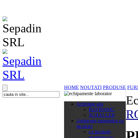
HOME
NOUTATI
PRODUSE
FUR
Ec
138 categorii
Activitate apa
ROTRONIC
R
SCHALLER
Agitatoare magnetice cu
incalzire
P
cu incalzire
analogice cu