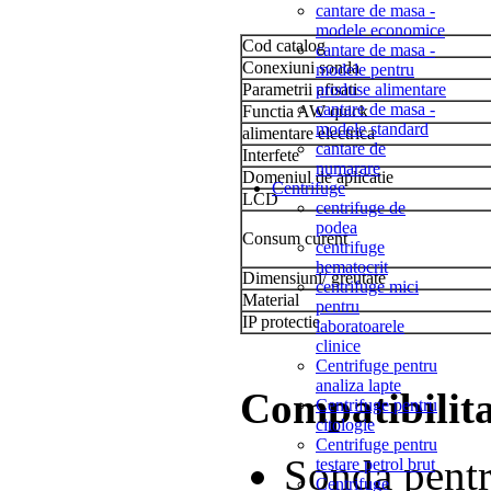
cantare de masa -
modele economice
Cod catalog
cantare de masa -
Conexiuni sonda
modele pentru
Parametrii afisati
produse alimentare
cantare de masa -
Functia AW quick
modele standard
alimentare electrica
cantare de
Interfete
numarare
Domeniul de aplicatie
Centrifuge
LCD
centrifuge de
podea
Consum curent
centrifuge
hematocrit
Dimensiuni/ greutate
centrifuge mici
Material
pentru
IP protectie
laboratoarele
clinice
Centrifuge pentru
analiza lapte
Compatibilita
Centrifuge pentru
citologie
Centrifuge pentru
Sonda pentr
testare petrol brut
Centrifuge