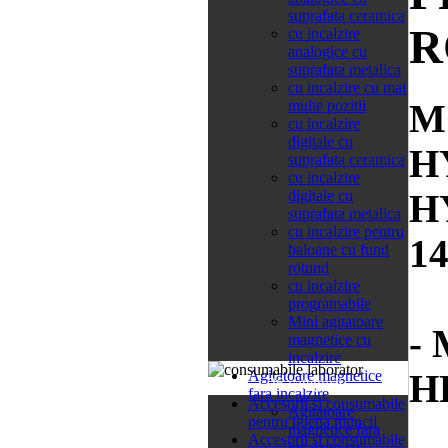
suprafata ceramica
R
cu incalzire
analogice cu
suprafata metalica
cu incalzire cu mai
M
multe pozitii
cu incalzire
digitale cu
H
suprafata ceramica
cu incalzire
H
digitale cu
suprafata metalica
cu incalzire pentru
1
baloane cu fund
rotund
cu incalzire
programabile
Mini agitatoare
-
magnetice cu
incalzire
H
Agitatoare magnetice
26 categorii
fara incalzire
Accesorii si consumabile
Agitatoare
pentru igiena muncii
magnetice fara
Accesorii si consumabile
incalzire cu