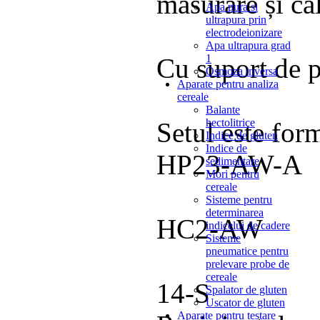
măsurare și cal
Apa pura si
ultrapura prin
electrodeionizare
Apa ultrapura grad
1
Cu suport de 
Osmoza inversa
Aparate pentru analiza
cereale
Balante
hectolitrice
Setul este for
Indice de gluten
Indice de
HP23-AW-A
sedimentare
Mori pentru
cereale
Sondă 
Sisteme pentru
determinarea
HC2-AW
indicelui de cadere
Sisteme
pneumatice pentru
Suport
prelevare probe de
cereale
14-S
Spalator de gluten
Uscator de gluten
Aparate pentru testare