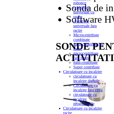
robotice
Sonda de i
centrifuge
universale cu
Software 
racire
centrifuge
universale fara
racire
Microcentrifuge
combinate
SONDE PE
microcentrifuge cu
racire
microcentrifuge
ACTIVITATI
fara racire
mini-centrifuge
Super centrifuge
Circulatoare cu incalzire
circulatoare cu
incalzire digitale
Circulatoare cu
incalzire fara cuva
circulatoare cu
incalzire
programabile
Circulatoare cu incalzire
racire