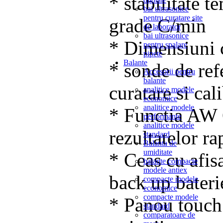
* stabilitate t
bai ultrasonice
pentru curatare site
grade C/min
de laborator
bai ultrasonice
* Dimensiuni 
pentru spalare
pipete
Balante
* sonde de ref
Accesorii pentru
balante
curatare si cal
analitice modele
economice
analitice modele
* Functia AW 
performante
analitice modele
rezultatelor ra
standard
Balanta de
umiditate
* Ceas cu afis
balante compacte
modele antiex
back up bateri
compacte modele
economice
compacte modele
* Panou touch 
standard
comparatoare de