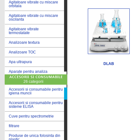
Agitatoare vibrate cu miscare
orbitala
Agitatoare vibrate cu miscare
oscilanta
Agitatoare vibrate
termostatate
Analizoare textura
Analizoare TOC
Apa ultrapura
DLAB
Aparate pentru analiza
cereale
26 categorii
Aparate pentru testare lacuri
si vopsele
Accesorii si consumabile pentru
igiena muncii
Aparate pentru testare lapte
Accesorii si consumabile pentru
sisteme ELISA
Autoclave
Cuve pentru spectrometrie
Bai de apa
filtrare
Bai de apa vibrate
Produse de unica folosinta din
Bai de calibrare
plastic