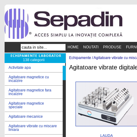
HOME
NOUTATI
PRODUSE
FURN
Echipamente /
Agitatoare vibrate cu misc
138 categorii
Agitatoare vibrate digita
Activitate apa
Agitatoare magnetice cu
incalzire
Agitatoare magnetice fara
incalzire
Agitatoare magnetice
speciale
Agitatoare mecanice
Agitatoare vibrate cu miscare
liniara
LAUDA