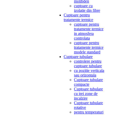
molibden
cuptoare cu
izolatie din fibre
Cuptoare pentru
tratamente termice
cuptoare pentru
tratamente termice
in atmosfera
controlata
cuptoare pentru
tratamente termice
modele standard
Cuptoare tubulare
controlere pentru
cuptoare tubulare
cu pozitie verticala
sau orizontala
Cuptoare tubulare
compacte
Cuptoare tubulare
cu trei zone de
incalzire
Cuptoare tubulare
rotative
pentru temperaturi