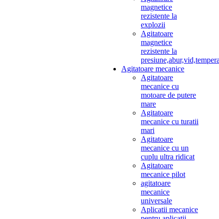
magnetice
rezistente la
explozii
Agitatoare
magnetice
rezistente la
presiune,abur,vid,temper
Agitatoare mecanice
Agitatoare
mecanice cu
motoare de putere
mare
Agitatoare
mecanice cu turatii
mari
Agitatoare
mecanice cu un
cuplu ultra ridicat
Agitatoare
mecanice pilot
agitatoare
mecanice
universale
Aplicatii mecanice
pentru aplicatii