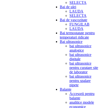
SELECTA
Bai de ulei
LAUDA
SELECTA
Bai de vascozitate
FUNGILAB
LAUDA
Bai termostatate pentru
temperaturi ridicate
Bai ultrasonice
bai ultrasonice
analogice
bai ultrasonice
digitale
bai ultrasonice
pentru curatare site
de laborator
bai ultrasonice
pentru spalare
pipete
Balante
Accesorii pentru
balante
analitice modele
economice