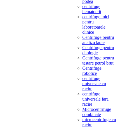
podea
centrifuge
hematocrit
centrifuge mici
pentru
laboratoarele
clinice
Centrifuge pentru
analiza lapte
Centrifuge pentru
citologie
Centrifuge pentru
testare petrol brut
Centrifuge
robotice
centrifuge
universale cu
racire
centrifuge
universale fara
racire
Microcentrifuge
combinate
microcentrifuge cu
racire