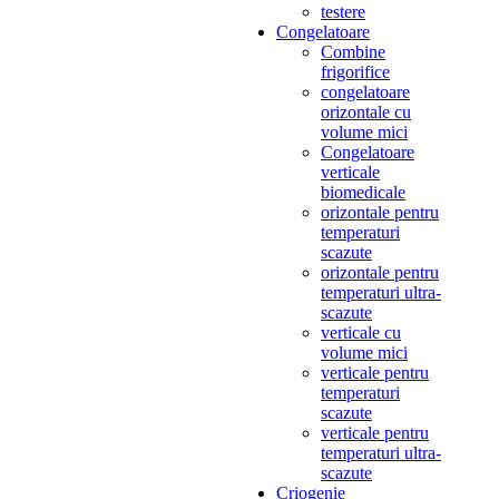
testere
Congelatoare
Combine
frigorifice
congelatoare
orizontale cu
volume mici
Congelatoare
verticale
biomedicale
orizontale pentru
temperaturi
scazute
orizontale pentru
temperaturi ultra-
scazute
verticale cu
volume mici
verticale pentru
temperaturi
scazute
verticale pentru
temperaturi ultra-
scazute
Criogenie