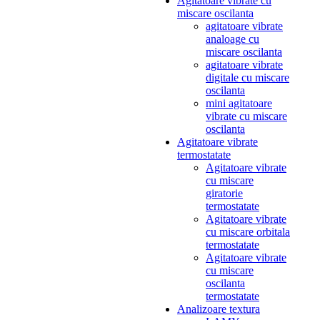
Agitatoare vibrate cu
miscare oscilanta
agitatoare vibrate
analoage cu
miscare oscilanta
agitatoare vibrate
digitale cu miscare
oscilanta
mini agitatoare
vibrate cu miscare
oscilanta
Agitatoare vibrate
termostatate
Agitatoare vibrate
cu miscare
giratorie
termostatate
Agitatoare vibrate
cu miscare orbitala
termostatate
Agitatoare vibrate
cu miscare
oscilanta
termostatate
Analizoare textura