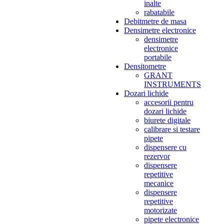
inalte
rabatabile
Debitmetre de masa
Densimetre electronice
densimetre
electronice
portabile
Densitometre
GRANT
INSTRUMENTS
Dozari lichide
accesorii pentru
dozari lichide
biurete digitale
calibrare si testare
pipete
dispensere cu
rezervor
dispensere
repetitive
mecanice
dispensere
repetitive
motorizate
pipete electronice