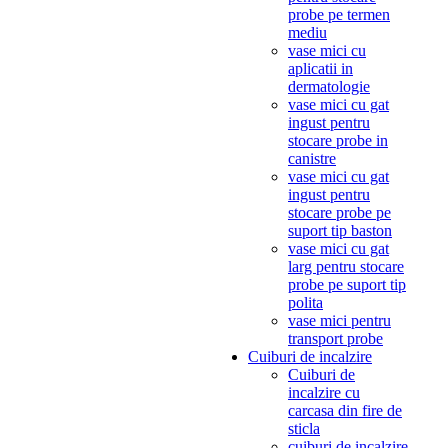
probe pe termen
mediu
vase mici cu
aplicatii in
dermatologie
vase mici cu gat
ingust pentru
stocare probe in
canistre
vase mici cu gat
ingust pentru
stocare probe pe
suport tip baston
vase mici cu gat
larg pentru stocare
probe pe suport tip
polita
vase mici pentru
transport probe
Cuiburi de incalzire
Cuiburi de
incalzire cu
carcasa din fire de
sticla
cuiburi de incalzire