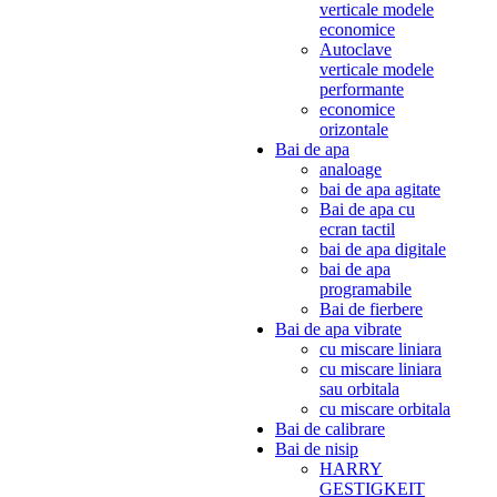
verticale modele
economice
Autoclave
verticale modele
performante
economice
orizontale
Bai de apa
analoage
bai de apa agitate
Bai de apa cu
ecran tactil
bai de apa digitale
bai de apa
programabile
Bai de fierbere
Bai de apa vibrate
cu miscare liniara
cu miscare liniara
sau orbitala
cu miscare orbitala
Bai de calibrare
Bai de nisip
HARRY
GESTIGKEIT