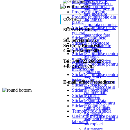
pentru tehnica PCR
fara incalzire cu
Produse din portelan
mai multe pozitii
Produse din teflon
fara incalzire
Produse reutilizabile din
digitale cu
CONTACT
plastic
suprafata ceramica
Sticlarie - produse de uz
SEPADIN SRL
mini agitatoare
general
magnetice fara
Sticlarie - eprubete
Str. Soveja nr 75,
incalzire
Sticlarie - exicatoare
Sector 1, Bucuresti
Mini agitatoare
Sticlarie - palnii
Cod postal 012303
magnetice
Sticlarie - produse pentru
portabile
microbiologie
Tel: +40 722 268 227
Agitatoare magnetice
Sticlarie - produse pentru
+40 21 211 0795
speciale
microscopie
agitatoare
Sticlarie - produse pentru
magnetice
testare sange
E-mail: office@sepadin.ro
industriale pentru
Sticlarie - reactoare
medii vascoase si
Sticlarie - recipiente
volume mari
Sticlarie cu slif
agitatoare
Sticlarie sinterizata
magnetice pentru
Sticlarie volumetrica
culturi celulare
Termometre din sticla
Agitatoare
Ustensile metalice pentru
magnetice pentru
laborator
microplaci
Agitatoare