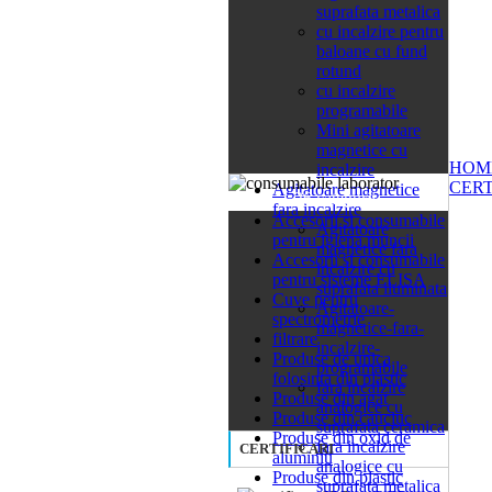
suprafata metalica
cu incalzire pentru
baloane cu fund
rotund
cu incalzire
programabile
Mini agitatoare
magnetice cu
HOM
incalzire
CERT
Agitatoare magnetice
26 categorii
fara incalzire
Accesorii si consumabile
Agitatoare
pentru igiena muncii
magnetice fara
Accesorii si consumabile
incalzire cu
pentru sisteme ELISA
suprafata iluminata
Cuve pentru
Agitatoare-
spectrometrie
magnetice-fara-
filtrare
incalzire-
Produse de unica
programabile
folosinta din plastic
fara incalzire
Produse din agat
analogice cu
Produse din cauciuc
suprafata ceramica
Produse din oxid de
fara incalzire
CERTIFICARI
aluminiu
analogice cu
Produse din plastic
suprafata metalica