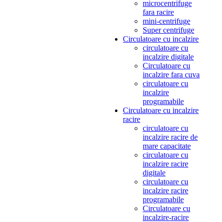
microcentrifuge
fara racire
mini-centrifuge
Super centrifuge
Circulatoare cu incalzire
circulatoare cu
incalzire digitale
Circulatoare cu
incalzire fara cuva
circulatoare cu
incalzire
programabile
Circulatoare cu incalzire
racire
circulatoare cu
incalzire racire de
mare capacitate
circulatoare cu
incalzire racire
digitale
circulatoare cu
incalzire racire
programabile
Circulatoare cu
incalzire-racire