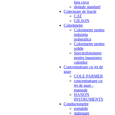
fara cuva
digitale standard
Colectoare de fractii
CAT
GILSON
Colorimetre
Colorimetre pentru
industria
poligrafica
Colorimetre pentru
solide
Spectrofotometre
pentru masurarea
culorilor
Concentratoare cu jet de
gaze
COLE PARMER
concentratoare cu
jet de gaze -
manuale
HANON
INSTRUMENTS
Conductometre
portabile
stationare