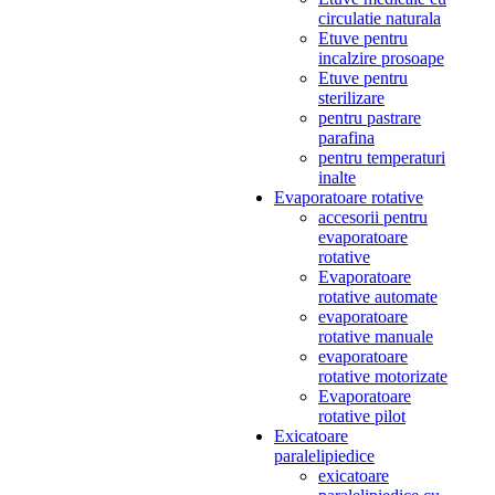
circulatie naturala
Etuve pentru
incalzire prosoape
Etuve pentru
sterilizare
pentru pastrare
parafina
pentru temperaturi
inalte
Evaporatoare rotative
accesorii pentru
evaporatoare
rotative
Evaporatoare
rotative automate
evaporatoare
rotative manuale
evaporatoare
rotative motorizate
Evaporatoare
rotative pilot
Exicatoare
paralelipiedice
exicatoare