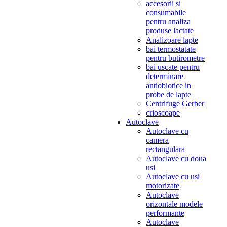
accesorii si
consumabile
pentru analiza
produse lactate
Analizoare lapte
bai termostatate
pentru butirometre
bai uscate pentru
determinare
antiobiotice in
probe de lapte
Centrifuge Gerber
crioscoape
Autoclave
Autoclave cu
camera
rectangulara
Autoclave cu doua
usi
Autoclave cu usi
motorizate
Autoclave
orizontale modele
performante
Autoclave