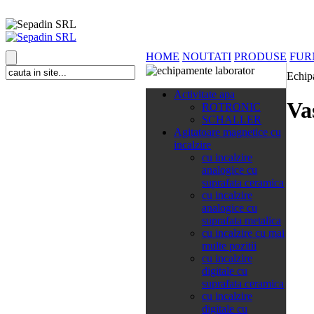
HOME
NOUTATI
PRODUSE
FUR
Echip
138 categorii
Activitate apa
Va
ROTRONIC
SCHALLER
Agitatoare magnetice cu
incalzire
cu incalzire
analogice cu
suprafata ceramica
cu incalzire
analogice cu
suprafata metalica
cu incalzire cu mai
multe pozitii
cu incalzire
digitale cu
suprafata ceramica
cu incalzire
digitale cu