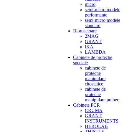
micro
semi-micro modele
performante
semi-micro modele
standard
Bioreactoare
2MAG
GRANT
IKA
LAMBDA
Cabinete de protectie
speciale
cabinete de
protectie
manipulare
citostatice
cabinete de
protectie
manipulare pulberi
Cabinete PCR
CRUMA
GRANT
INSTRUMENTS
HEROLAB
THISTLE