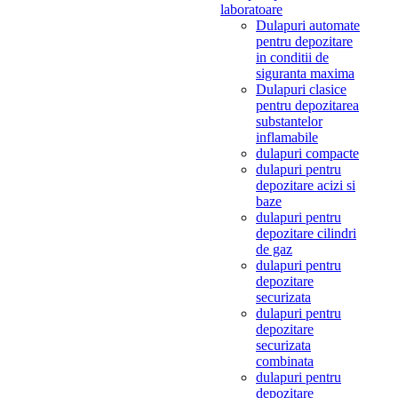
laboratoare
Dulapuri automate
pentru depozitare
in conditii de
siguranta maxima
Dulapuri clasice
pentru depozitarea
substantelor
inflamabile
dulapuri compacte
dulapuri pentru
depozitare acizi si
baze
dulapuri pentru
depozitare cilindri
de gaz
dulapuri pentru
depozitare
securizata
dulapuri pentru
depozitare
securizata
combinata
dulapuri pentru
depozitare