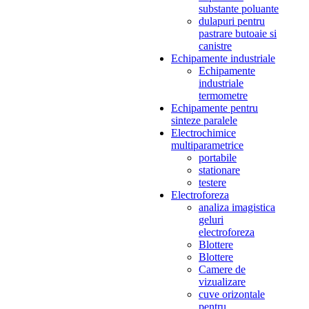
substante poluante
dulapuri pentru
pastrare butoaie si
canistre
Echipamente industriale
Echipamente
industriale
termometre
Echipamente pentru
sinteze paralele
Electrochimice
multiparametrice
portabile
stationare
testere
Electroforeza
analiza imagistica
geluri
electroforeza
Blottere
Blottere
Camere de
vizualizare
cuve orizontale
pentru