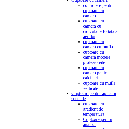
Cuptoare cu camera
controlere pentru
cuptoare cu
camera
cuptoare cu
camera cu
ciorculatie fortata a
aerului
cuptoare cu
camera cu mufla
cuptoare cu
camera modele
profesionale
cuptoare cu
camera pentru
calcinari
cuptoare cu mufla
verticale
Cuptoare pentru aplicatii
speciale
cuptoare cu
gradient de
temperatura
Cuptoare pentru
analiza