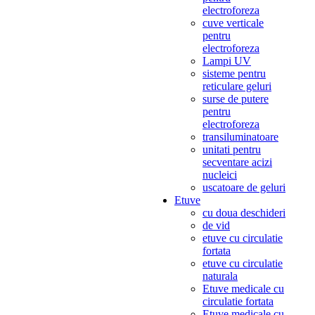
electroforeza
cuve verticale
pentru
electroforeza
Lampi UV
sisteme pentru
reticulare geluri
surse de putere
pentru
electroforeza
transiluminatoare
unitati pentru
secventare acizi
nucleici
uscatoare de geluri
Etuve
cu doua deschideri
de vid
etuve cu circulatie
fortata
etuve cu circulatie
naturala
Etuve medicale cu
circulatie fortata
Etuve medicale cu