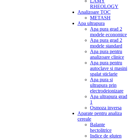
LAMY
RHEOLOGY
Analizoare TOC
METASH
Apa ultrapura
Apa pura grad 2
modele economice
Apa pura grad 2
modele standard
Apa pura pentru
analizoare clinice
Apa pura pentru
autoclave si masini
spalat sticlarie
Apa pura si
ultrapura prin
electrodeionizare
Apa ultrapura grad
1
Osmoza inversa
Aparate pentru analiza
cereale
Balante
hectolitrice
Indice de gluten