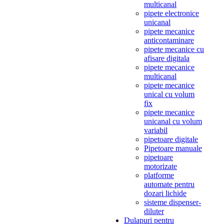
multicanal
pipete electronice
unicanal
pipete mecanice
anticontaminare
pipete mecanice cu
afisare digitala
pipete mecanice
multicanal
pipete mecanice
unical cu volum
fix
pipete mecanice
unicanal cu volum
variabil
pipetoare digitale
Pipetoare manuale
pipetoare
motorizate
platforme
automate pentru
dozari lichide
sisteme dispenser-
diluter
Dulapuri pentru