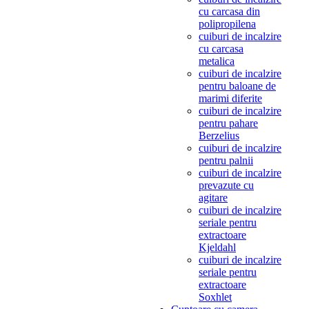
cu carcasa din
polipropilena
cuiburi de incalzire
cu carcasa
metalica
cuiburi de incalzire
pentru baloane de
marimi diferite
cuiburi de incalzire
pentru pahare
Berzelius
cuiburi de incalzire
pentru palnii
cuiburi de incalzire
prevazute cu
agitare
cuiburi de incalzire
seriale pentru
extractoare
Kjeldahl
cuiburi de incalzire
seriale pentru
extractoare
Soxhlet