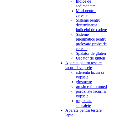
Indice de
sedimentare
Mori pentru
cereale
Sisteme pentru
determinarea
indicelui de cadere
Sisteme
pneumatice pentru
prelevare probe de
cereale
Spalator de gluten
Uscator de gluten
Aparate pentru testare
lacuri si vopsele
aderenta lacuri si
vopsele
glosmetre
grosime film umed
porozitate lacuri si
vopsele
rugozitate
suprafete
Aparate pentru testare
lapte