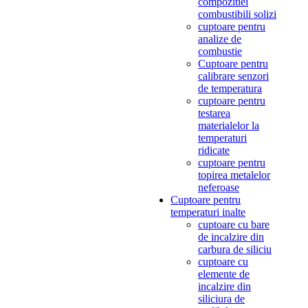
compozitiei
combustibili solizi
cuptoare pentru
analize de
combustie
Cuptoare pentru
calibrare senzori
de temperatura
cuptoare pentru
testarea
materialelor la
temperaturi
ridicate
cuptoare pentru
topirea metalelor
neferoase
Cuptoare pentru
temperaturi inalte
cuptoare cu bare
de incalzire din
carbura de siliciu
cuptoare cu
elemente de
incalzire din
siliciura de