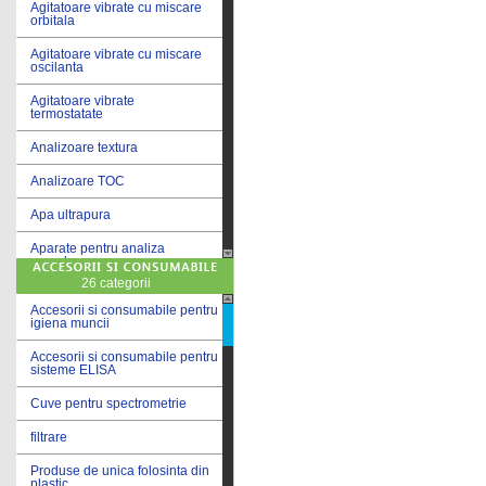
Agitatoare vibrate cu miscare
orbitala
Agitatoare vibrate cu miscare
oscilanta
Agitatoare vibrate
termostatate
Analizoare textura
Analizoare TOC
Apa ultrapura
Aparate pentru analiza
cereale
26 categorii
Aparate pentru testare lacuri
si vopsele
Accesorii si consumabile pentru
igiena muncii
Aparate pentru testare lapte
Accesorii si consumabile pentru
sisteme ELISA
Autoclave
Cuve pentru spectrometrie
Bai de apa
filtrare
Bai de apa vibrate
Produse de unica folosinta din
Bai de calibrare
plastic