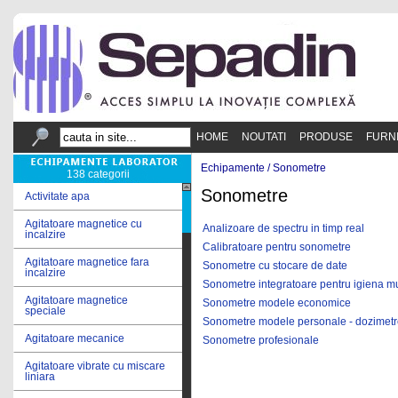
HOME
NOUTATI
PRODUSE
FURN
Echipamente /
Sonometre
138 categorii
Sonometre
Activitate apa
Agitatoare magnetice cu
Analizoare de spectru in timp real
incalzire
Calibratoare pentru sonometre
Agitatoare magnetice fara
Sonometre cu stocare de date
incalzire
Sonometre integratoare pentru igiena m
Agitatoare magnetice
Sonometre modele economice
speciale
Sonometre modele personale - dozimet
Agitatoare mecanice
Sonometre profesionale
Agitatoare vibrate cu miscare
liniara