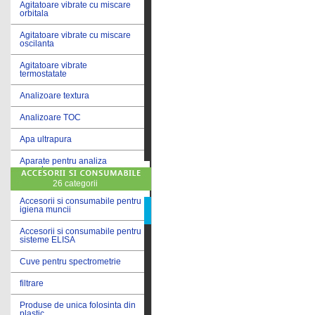
Agitatoare vibrate cu miscare
orbitala
Agitatoare vibrate cu miscare
oscilanta
Agitatoare vibrate
termostatate
Analizoare textura
Analizoare TOC
Apa ultrapura
Aparate pentru analiza
cereale
26 categorii
Aparate pentru testare lacuri
si vopsele
Accesorii si consumabile pentru
igiena muncii
Aparate pentru testare lapte
Accesorii si consumabile pentru
sisteme ELISA
Autoclave
Cuve pentru spectrometrie
Bai de apa
filtrare
Bai de apa vibrate
Produse de unica folosinta din
Bai de calibrare
plastic