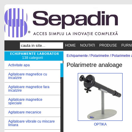
HOME
NOUTATI
PRODUSE
FURN
Echipamente /
Polarimetre
/
Polarimetre
138 categorii
Polarimetre analoage
Activitate apa
Agitatoare magnetice cu
incalzire
Agitatoare magnetice fara
incalzire
Agitatoare magnetice
speciale
Agitatoare mecanice
Agitatoare vibrate cu miscare
OPTIKA
liniara