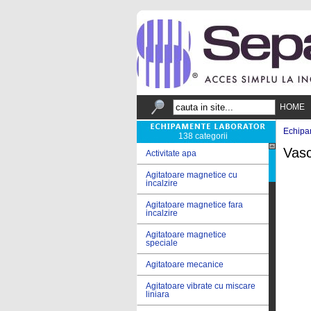
HOME
Echipa
138 categorii
Vasc
Activitate apa
Agitatoare magnetice cu
incalzire
Agitatoare magnetice fara
incalzire
Agitatoare magnetice
speciale
Agitatoare mecanice
Agitatoare vibrate cu miscare
liniara