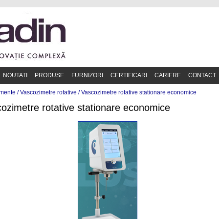
NOUTATI
PRODUSE
FURNIZORI
CERTIFICARI
CARIERE
CONTACT
mente /
Vascozimetre rotative
/
Vascozimetre rotative stationare economice
ozimetre rotative stationare economice