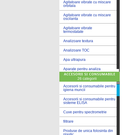
Agitatoare vibrate cu miscare
orbitala
Agitatoare vibrate cu miscare
oscilanta
Agitatoare vibrate
termostatate
Analizoare textura
Analizoare TOC
Apa ultrapura
Aparate pentru analiza
cereale
26 categorii
Aparate pentru testare lacuri
si vopsele
Accesorii si consumabile pentru
igiena muncii
Aparate pentru testare lapte
Accesorii si consumabile pentru
sisteme ELISA
Autoclave
Cuve pentru spectrometrie
Bai de apa
filtrare
Bai de apa vibrate
Produse de unica folosinta din
Bai de calibrare
plastic