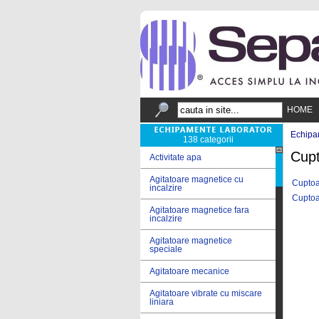
HOME
Echipa
138 categorii
Cupt
Activitate apa
Agitatoare magnetice cu
Cuptoa
incalzire
Cuptoa
Agitatoare magnetice fara
incalzire
Agitatoare magnetice
speciale
Agitatoare mecanice
Agitatoare vibrate cu miscare
liniara