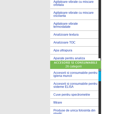
Agitatoare vibrate cu miscare
orbitala
Agitatoare vibrate cu miscare
oscilanta
Agitatoare vibrate
termostatate
Analizoare textura
Analizoare TOC
Apa ultrapura
Aparate pentru analiza
cereale
26 categorii
Aparate pentru testare lacuri
si vopsele
Accesorii si consumabile pentru
igiena muncii
Aparate pentru testare lapte
Accesorii si consumabile pentru
sisteme ELISA
Autoclave
Cuve pentru spectrometrie
Bai de apa
filtrare
Bai de apa vibrate
Produse de unica folosinta din
Bai de calibrare
plastic