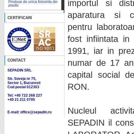
importul si dist
Produse de unica folosinta din
Bai de calibrare
plastic
aparatura si c
Bai de nisip
Produse din agat
CERTIFICARI
Bai de ulei
Produse din cauciuc
pentru laboratoa
Bai de vascozitate
Produse din oxid de aluminiu
fost infiintata i
Bai termostatate pentru
Produse din plastic pentru
temperaturi ridicate
tehnica PCR
1991, iar in pre
Bai ultrasonice
Produse din portelan
numar de 17 ang
CONTACT
Balante
Produse din teflon
SEPADIN SRL
Bioreactoare
capital social d
Produse reutilizabile din plastic
Str. Soveja nr 75,
Cabinete de protectie
Sector 1, Bucuresti
Sticlarie - produse de uz
RON.
speciale
general
Cod postal 012303
Cabinete PCR
Tel: +40 722 268 227
Sticlarie - eprubete
+40 21 211 0795
Cabinete protectie
Sticlarie - exicatoare
microbiologica
Nucleul activit
E-mail: office@sepadin.ro
Sticlarie - palnii
Calibrare temperatura
SEPADIN il con
Sticlarie - produse pentru
Camere climatice
microbiologie