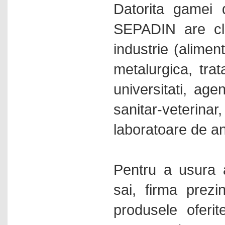
Datorita gamei 
Luminometre
SEPADIN are clie
Luxmetre
Manometre digitale
industrie (alimen
Masini fabricat gheata
metalurgica, trat
Masini spalat sticlarie
universitati, age
Microbiologie
sanitar-veterin
Microscoape
Monodistilatoare -
laboratoare de an
bidistilatoare
Mori de laborator
Nise chimice aspirante
Pentru a usura a
Nise chimice filtrante
sai, firma prezi
Numaratoare de colonii
produsele oferite
Omogenizatoare cu bile
Omogenizatoare cu palete