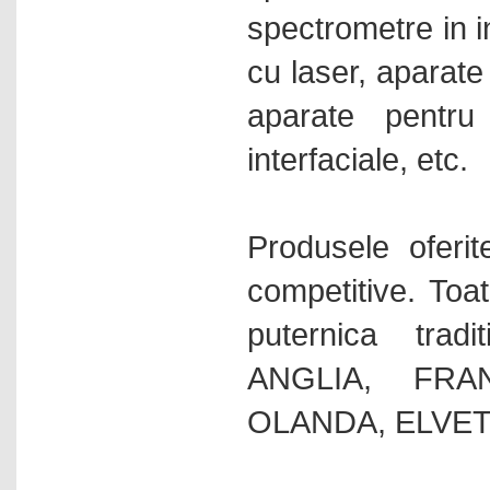
multiparametrice
spectrometre in i
Electroforeza
cu laser, aparate
Etuve
aparate pentru 
Evaporatoare rotative
Exicatoare paralelipiedice
interfaciale, etc.
Extractie in faza solida
Flamfotometre
Produsele oferit
Fotometre
Histologie - patologie
competitive. Toat
Hote cu aer laminar
puternica trad
Incubatoare
ANGLIA, FRAN
Incubatoare cu racire
OLANDA, ELVETI
Incubatoare de hibridizare
Incubatoare vibrate
Ionometre