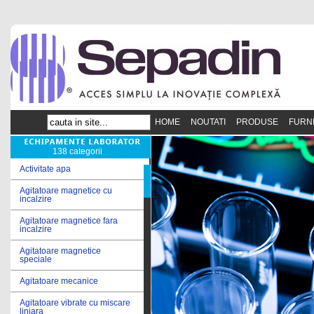
HOME
NOUTATI
PRODUSE
FURN
138 categorii
Activitate apa
Agitatoare magnetice cu
incalzire
Agitatoare magnetice fara
incalzire
Agitatoare magnetice
speciale
Agitatoare mecanice
Agitatoare vibrate cu miscare
liniara