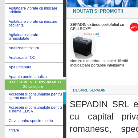
Agitatoare vibrate cu miscare
NOUTATI SI PROMOTII
orbitala
Agitatoare vibrate cu miscare
SEPADIN extinde portofoliul cu
oscilanta
CELLBOX™
Agitatoare vibrate
termostatate
Analizoare textura
Analizoare TOC
vine cu o abordare complet diferită:
incubatoare portabile inteligente
Apa ultrapura
Aparate pentru analiza
cereale
26 categorii
Aparate pentru testare lacuri
DESPRE SEPADIN
si vopsele
Accesorii si consumabile pentru
igiena muncii
SEPADIN SRL es
Aparate pentru testare lapte
Accesorii si consumabile pentru
sisteme ELISA
Autoclave
cu capital priva
Cuve pentru spectrometrie
Bai de apa
romanesc, speci
filtrare
Bai de apa vibrate