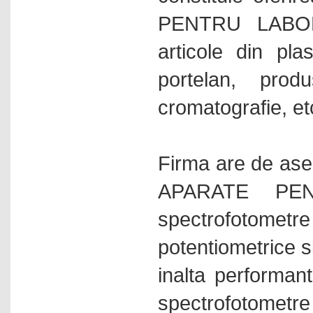
Cuptoare cu camera
PENTRU LABORAT
Cuptoare pentru aplicatii
articole din pla
speciale
Cuptoare pentru temperaturi
portelan, prod
inalte
Cuptoare pentru tratamente
cromatografie, et
termice
Cuptoare tubulare
Debitmetre de masa
Firma are de asem
Densimetre electronice
APARATE PEN
Densitometre
spectrofotom
Dozari lichide
Dulapuri pentru laboratoare
potentiometrice s
Echipamente industriale
inalta performa
Echipamente pentru sinteze
paralele
spectrofotome
Electrochimice