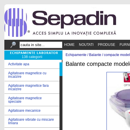
HOME
NOUTATI
PRODUSE
FURN
Echipamente /
Balante
/
compacte model
138 categorii
Balante compacte model
Activitate apa
Agitatoare magnetice cu
incalzire
Agitatoare magnetice fara
incalzire
Agitatoare magnetice
speciale
Agitatoare mecanice
Agitatoare vibrate cu miscare
liniara