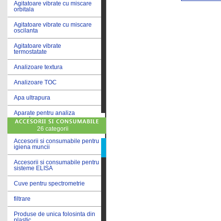
Agitatoare vibrate cu miscare
orbitala
Agitatoare vibrate cu miscare
oscilanta
Agitatoare vibrate
termostatate
Analizoare textura
Analizoare TOC
Apa ultrapura
Aparate pentru analiza
cereale
26 categorii
Aparate pentru testare lacuri
si vopsele
Accesorii si consumabile pentru
igiena muncii
Aparate pentru testare lapte
Accesorii si consumabile pentru
sisteme ELISA
Autoclave
Cuve pentru spectrometrie
Bai de apa
filtrare
Bai de apa vibrate
Produse de unica folosinta din
Bai de calibrare
plastic