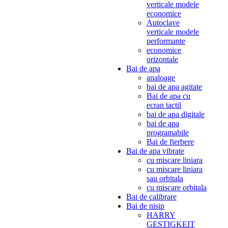
verticale modele
economice
Autoclave
verticale modele
performante
economice
orizontale
Bai de apa
analoage
bai de apa agitate
Bai de apa cu
ecran tactil
bai de apa digitale
bai de apa
programabile
Bai de fierbere
Bai de apa vibrate
cu miscare liniara
cu miscare liniara
sau orbitala
cu miscare orbitala
Bai de calibrare
Bai de nisip
HARRY
GESTIGKEIT