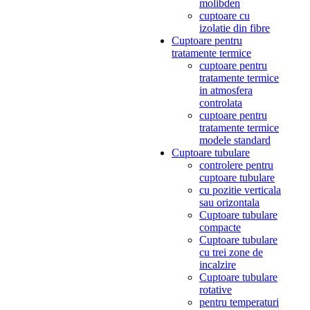
molibden
cuptoare cu
izolatie din fibre
Cuptoare pentru
tratamente termice
cuptoare pentru
tratamente termice
in atmosfera
controlata
cuptoare pentru
tratamente termice
modele standard
Cuptoare tubulare
controlere pentru
cuptoare tubulare
cu pozitie verticala
sau orizontala
Cuptoare tubulare
compacte
Cuptoare tubulare
cu trei zone de
incalzire
Cuptoare tubulare
rotative
pentru temperaturi