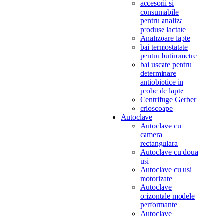
accesorii si
consumabile
pentru analiza
produse lactate
Analizoare lapte
bai termostatate
pentru butirometre
bai uscate pentru
determinare
antiobiotice in
probe de lapte
Centrifuge Gerber
crioscoape
Autoclave
Autoclave cu
camera
rectangulara
Autoclave cu doua
usi
Autoclave cu usi
motorizate
Autoclave
orizontale modele
performante
Autoclave