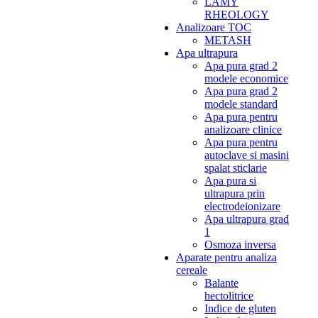
LAMY
RHEOLOGY
Analizoare TOC
METASH
Apa ultrapura
Apa pura grad 2
modele economice
Apa pura grad 2
modele standard
Apa pura pentru
analizoare clinice
Apa pura pentru
autoclave si masini
spalat sticlarie
Apa pura si
ultrapura prin
electrodeionizare
Apa ultrapura grad
1
Osmoza inversa
Aparate pentru analiza
cereale
Balante
hectolitrice
Indice de gluten