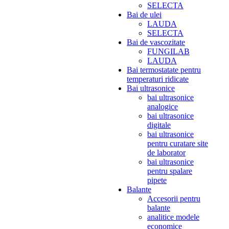
SELECTA
Bai de ulei
LAUDA
SELECTA
Bai de vascozitate
FUNGILAB
LAUDA
Bai termostatate pentru
temperaturi ridicate
Bai ultrasonice
bai ultrasonice
analogice
bai ultrasonice
digitale
bai ultrasonice
pentru curatare site
de laborator
bai ultrasonice
pentru spalare
pipete
Balante
Accesorii pentru
balante
analitice modele
economice