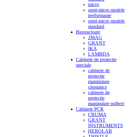
micro
semi-micro modele
performante
semi-micro modele
standard
Bioreactoare
2MAG
GRANT
IKA
LAMBDA
Cabinete de protectie
speciale
cabinete de
protectie
manipulare
citostatice
cabinete de
protectie
manipulare pulberi
Cabinete PCR
CRUMA
GRANT
INSTRUMENTS
HEROLAB
THISTLE