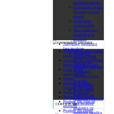
suprafata metalica
cu incalzire pentru
baloane cu fund
rotund
cu incalzire
programabile
Mini agitatoare
magnetice cu
incalzire
Agitatoare magnetice
26 categorii
fara incalzire
Accesorii si consumabile
Agitatoare
pentru igiena muncii
magnetice fara
Accesorii si consumabile
incalzire cu
pentru sisteme ELISA
suprafata iluminata
Cuve pentru
Agitatoare-
spectrometrie
magnetice-fara-
filtrare
incalzire-
Produse de unica
programabile
folosinta din plastic
fara incalzire
Produse din agat
analogice cu
Produse din cauciuc
suprafata ceramica
Produse din oxid de
fara incalzire
CERTIFICARI
aluminiu
analogice cu
Produse din plastic
suprafata metalica