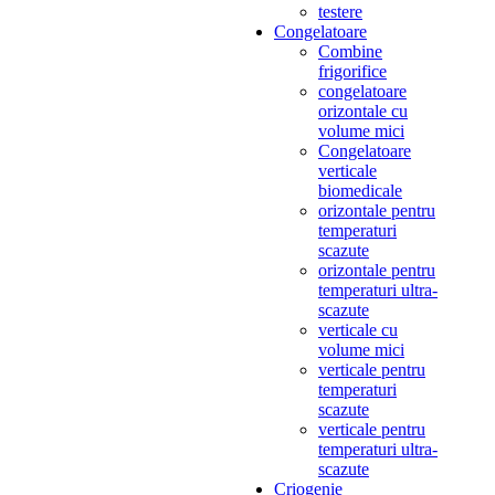
testere
Congelatoare
Combine
frigorifice
congelatoare
orizontale cu
volume mici
Congelatoare
verticale
biomedicale
orizontale pentru
temperaturi
scazute
orizontale pentru
temperaturi ultra-
scazute
verticale cu
volume mici
verticale pentru
temperaturi
scazute
verticale pentru
temperaturi ultra-
scazute
Criogenie