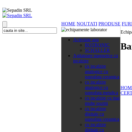
HOME
NOUTATI
PRODUSE
FUR
Echip
138 categorii
Activitate apa
Ba
ROTRONIC
SCHALLER
Agitatoare magnetice cu
incalzire
cu incalzire
analogice cu
suprafata ceramica
cu incalzire
analogice cu
HOM
suprafata metalica
CERT
cu incalzire cu mai
multe pozitii
cu incalzire
digitale cu
suprafata ceramica
cu incalzire
digitale cu