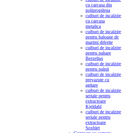
cu carcasa din
polipropilena
cuiburi de incalzire
cu carcasa
metalica
cuiburi de incalzire
pentru baloane de
marimi diferite
cuiburi de incalzire
pentru pahare
Berzelius
cuiburi de incalzire
pentru palnii
cuiburi de incalzire
prevazute cu
agitare
cuiburi de incalzire
seriale pentru
extractoare
Kjeldahl
cuiburi de incalzire
seriale pentru
extractoare
Soxhlet