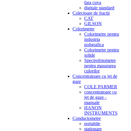
fara cuva
digitale standard
Colectoare de fractii
CAT
GILSON
Colorimetre
Colorimetre pentru
industria
poligrafica
Colorimetre pentru
solide
Spectrofotometre
pentru masurarea
culorilor
Concentratoare cu jet de
gaze
COLE PARMER
concentratoare cu
jet de gaze -
manuale
HANON
INSTRUMENTS
Conductometre
portabile
stationare