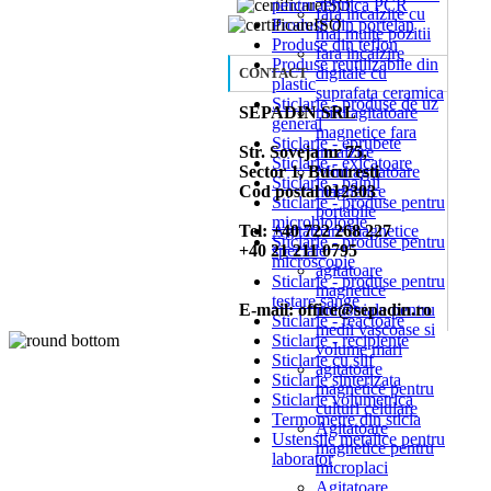
pentru tehnica PCR
fara incalzire cu
Produse din portelan
mai multe pozitii
Produse din teflon
fara incalzire
Produse reutilizabile din
digitale cu
CONTACT
plastic
suprafata ceramica
Sticlarie - produse de uz
SEPADIN SRL
mini agitatoare
general
magnetice fara
Sticlarie - eprubete
Str. Soveja nr 75,
incalzire
Sticlarie - exicatoare
Sector 1, Bucuresti
Mini agitatoare
Sticlarie - palnii
Cod postal 012303
magnetice
Sticlarie - produse pentru
portabile
microbiologie
Tel: +40 722 268 227
Agitatoare magnetice
Sticlarie - produse pentru
+40 21 211 0795
speciale
microscopie
agitatoare
Sticlarie - produse pentru
magnetice
testare sange
E-mail: office@sepadin.ro
industriale pentru
Sticlarie - reactoare
medii vascoase si
Sticlarie - recipiente
volume mari
Sticlarie cu slif
agitatoare
Sticlarie sinterizata
magnetice pentru
Sticlarie volumetrica
culturi celulare
Termometre din sticla
Agitatoare
Ustensile metalice pentru
magnetice pentru
laborator
microplaci
Agitatoare