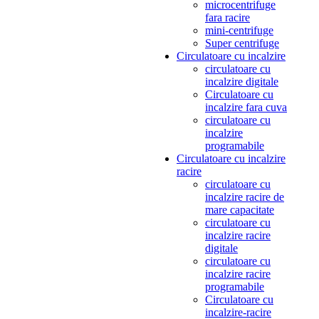
microcentrifuge
fara racire
mini-centrifuge
Super centrifuge
Circulatoare cu incalzire
circulatoare cu
incalzire digitale
Circulatoare cu
incalzire fara cuva
circulatoare cu
incalzire
programabile
Circulatoare cu incalzire
racire
circulatoare cu
incalzire racire de
mare capacitate
circulatoare cu
incalzire racire
digitale
circulatoare cu
incalzire racire
programabile
Circulatoare cu
incalzire-racire