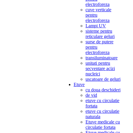
electroforeza
cuve verticale
pentru
electroforeza
Lampi UV
sisteme pentru
reticulare geluri
surse de putere
pentru
electroforeza
transiluminatoare
unitati pentru
secventare acizi
nucleici
uscatoare de geluri
Etuve
cu doua deschideri
de vid
etuve cu circulatie
fortata
etuve cu circulatie
naturala
Etuve medicale cu
circulatie fortata
Etuve medicale cu