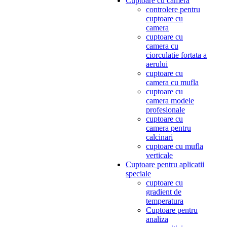
Cuptoare cu camera
controlere pentru
cuptoare cu
camera
cuptoare cu
camera cu
ciorculatie fortata a
aerului
cuptoare cu
camera cu mufla
cuptoare cu
camera modele
profesionale
cuptoare cu
camera pentru
calcinari
cuptoare cu mufla
verticale
Cuptoare pentru aplicatii
speciale
cuptoare cu
gradient de
temperatura
Cuptoare pentru
analiza