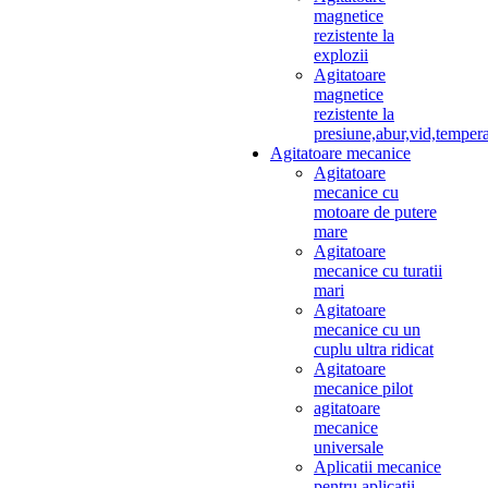
magnetice
rezistente la
explozii
Agitatoare
magnetice
rezistente la
presiune,abur,vid,temper
Agitatoare mecanice
Agitatoare
mecanice cu
motoare de putere
mare
Agitatoare
mecanice cu turatii
mari
Agitatoare
mecanice cu un
cuplu ultra ridicat
Agitatoare
mecanice pilot
agitatoare
mecanice
universale
Aplicatii mecanice
pentru aplicatii