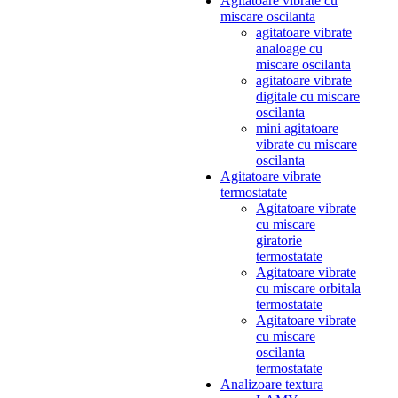
Agitatoare vibrate cu
miscare oscilanta
agitatoare vibrate
analoage cu
miscare oscilanta
agitatoare vibrate
digitale cu miscare
oscilanta
mini agitatoare
vibrate cu miscare
oscilanta
Agitatoare vibrate
termostatate
Agitatoare vibrate
cu miscare
giratorie
termostatate
Agitatoare vibrate
cu miscare orbitala
termostatate
Agitatoare vibrate
cu miscare
oscilanta
termostatate
Analizoare textura