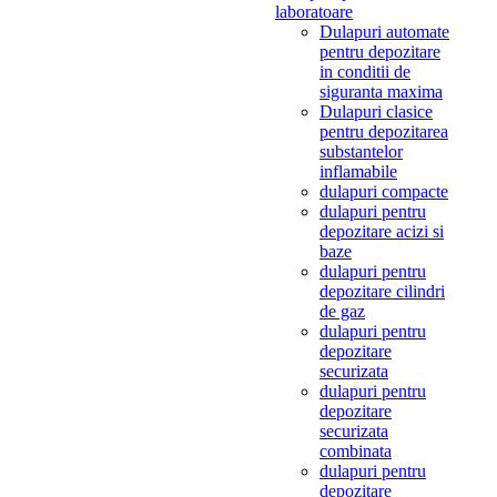
laboratoare
Dulapuri automate
pentru depozitare
in conditii de
siguranta maxima
Dulapuri clasice
pentru depozitarea
substantelor
inflamabile
dulapuri compacte
dulapuri pentru
depozitare acizi si
baze
dulapuri pentru
depozitare cilindri
de gaz
dulapuri pentru
depozitare
securizata
dulapuri pentru
depozitare
securizata
combinata
dulapuri pentru
depozitare