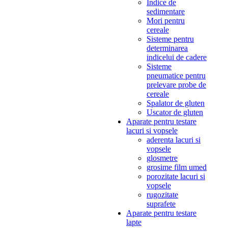
Indice de
sedimentare
Mori pentru
cereale
Sisteme pentru
determinarea
indicelui de cadere
Sisteme
pneumatice pentru
prelevare probe de
cereale
Spalator de gluten
Uscator de gluten
Aparate pentru testare
lacuri si vopsele
aderenta lacuri si
vopsele
glosmetre
grosime film umed
porozitate lacuri si
vopsele
rugozitate
suprafete
Aparate pentru testare
lapte