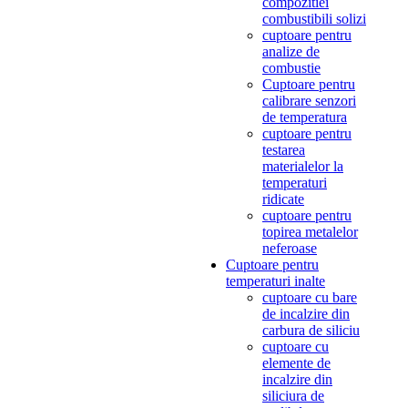
compozitiei
combustibili solizi
cuptoare pentru
analize de
combustie
Cuptoare pentru
calibrare senzori
de temperatura
cuptoare pentru
testarea
materialelor la
temperaturi
ridicate
cuptoare pentru
topirea metalelor
neferoase
Cuptoare pentru
temperaturi inalte
cuptoare cu bare
de incalzire din
carbura de siliciu
cuptoare cu
elemente de
incalzire din
siliciura de