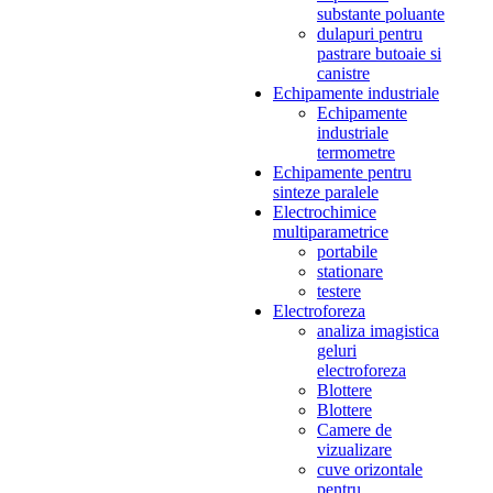
substante poluante
dulapuri pentru
pastrare butoaie si
canistre
Echipamente industriale
Echipamente
industriale
termometre
Echipamente pentru
sinteze paralele
Electrochimice
multiparametrice
portabile
stationare
testere
Electroforeza
analiza imagistica
geluri
electroforeza
Blottere
Blottere
Camere de
vizualizare
cuve orizontale
pentru