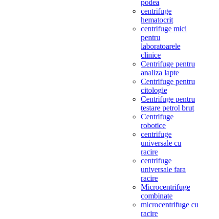
podea
centrifuge
hematocrit
centrifuge mici
pentru
laboratoarele
clinice
Centrifuge pentru
analiza lapte
Centrifuge pentru
citologie
Centrifuge pentru
testare petrol brut
Centrifuge
robotice
centrifuge
universale cu
racire
centrifuge
universale fara
racire
Microcentrifuge
combinate
microcentrifuge cu
racire