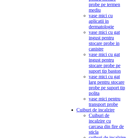
probe pe termen
mediu
vase mici cu
aplicatii in
dermatologie
vase mici cu gat
ingust pentru
stocare probe in
canistre
vase mici cu gat
ingust pentru
stocare probe pe
suport tip baston
vase mici cu gat
larg pentru stocare
probe pe suport tip
polita
vase mici pentru
transport probe
Cuiburi de incalzire
Cuiburi de
incalzire cu
carcasa din fire de
sticla
cuiburi de incalzire