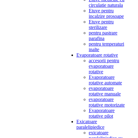
circulatie naturala
Etuve pentru
incalzire prosoape
Etuve pentru
sterilizare
pentru pastrare
parafina
pentru temperaturi
inalte
Evaporatoare rotative
accesorii pentru
evaporatoare
rotative
Evaporatoare
rotative automate
evaporatoare
rotative manuale
evaporatoare
rotative motorizate
Evaporatoare
rotative pilot
Exicatoare
paralelipiedice
exicatoare