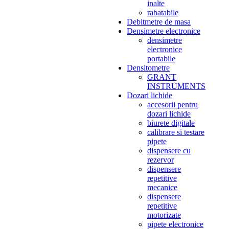
inalte
rabatabile
Debitmetre de masa
Densimetre electronice
densimetre
electronice
portabile
Densitometre
GRANT
INSTRUMENTS
Dozari lichide
accesorii pentru
dozari lichide
biurete digitale
calibrare si testare
pipete
dispensere cu
rezervor
dispensere
repetitive
mecanice
dispensere
repetitive
motorizate
pipete electronice