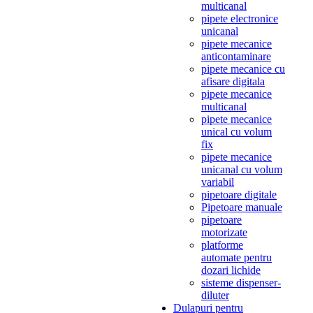
multicanal
pipete electronice
unicanal
pipete mecanice
anticontaminare
pipete mecanice cu
afisare digitala
pipete mecanice
multicanal
pipete mecanice
unical cu volum
fix
pipete mecanice
unicanal cu volum
variabil
pipetoare digitale
Pipetoare manuale
pipetoare
motorizate
platforme
automate pentru
dozari lichide
sisteme dispenser-
diluter
Dulapuri pentru