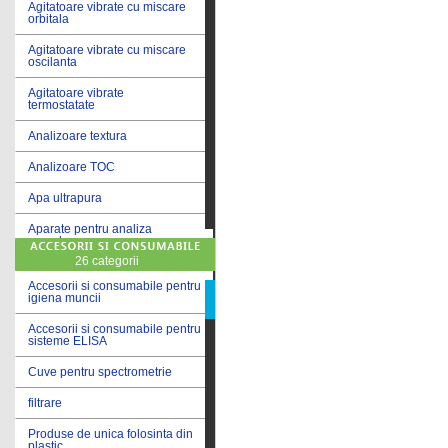
Agitatoare vibrate cu miscare
orbitala
Agitatoare vibrate cu miscare
oscilanta
Agitatoare vibrate
termostatate
Analizoare textura
Analizoare TOC
Apa ultrapura
Aparate pentru analiza
cereale
26 categorii
Aparate pentru testare lacuri
si vopsele
Accesorii si consumabile pentru
igiena muncii
Aparate pentru testare lapte
Accesorii si consumabile pentru
sisteme ELISA
Autoclave
Cuve pentru spectrometrie
Bai de apa
filtrare
Bai de apa vibrate
Produse de unica folosinta din
Bai de calibrare
plastic