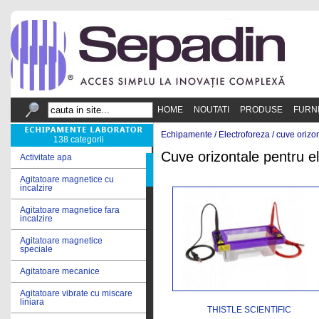
HOME
NOUTATI
PRODUSE
FURN
Echipamente /
Electroforeza
/
cuve orizon
138 categorii
Cuve orizontale pentru e
Activitate apa
Agitatoare magnetice cu
incalzire
Agitatoare magnetice fara
incalzire
Agitatoare magnetice
speciale
Agitatoare mecanice
Agitatoare vibrate cu miscare
liniara
THISTLE SCIENTIFIC