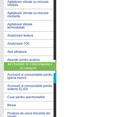
Agitatoare vibrate cu miscare
orbitala
Agitatoare vibrate cu miscare
oscilanta
Agitatoare vibrate
termostatate
Analizoare textura
Analizoare TOC
Apa ultrapura
Aparate pentru analiza
cereale
26 categorii
Aparate pentru testare lacuri
si vopsele
Accesorii si consumabile pentru
igiena muncii
Aparate pentru testare lapte
Accesorii si consumabile pentru
sisteme ELISA
Autoclave
Cuve pentru spectrometrie
Bai de apa
filtrare
Bai de apa vibrate
Produse de unica folosinta din
Bai de calibrare
plastic