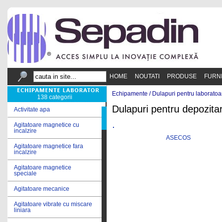
HOME
NOUTATI
PRODUSE
FURN
Echipamente /
Dulapuri pentru laboratoa
138 categorii
Dulapuri pentru depozitar
Activitate apa
Agitatoare magnetice cu
incalzire
ASECOS
Agitatoare magnetice fara
incalzire
Agitatoare magnetice
speciale
Agitatoare mecanice
Agitatoare vibrate cu miscare
liniara