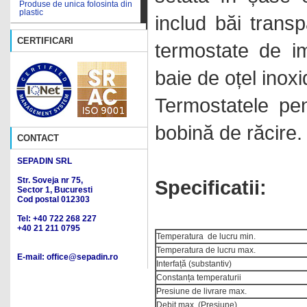
Produse de unica folosinta din
Bai de calibrare
plastic
includ băi trans
Bai de nisip
Produse din agat
CERTIFICARI
termostate de im
Bai de ulei
Produse din cauciuc
baie de oțel inoxi
Bai de vascozitate
Produse din oxid de aluminiu
Bai termostatate pentru
Produse din plastic pentru
Termostatele pe
temperaturi ridicate
tehnica PCR
Bai ultrasonice
bobină de răcire.
Produse din portelan
CONTACT
Balante
Produse din teflon
SEPADIN SRL
Bioreactoare
Produse reutilizabile din plastic
Str. Soveja nr 75,
Specificatii:
Cabinete de protectie
Sector 1, Bucuresti
Sticlarie - produse de uz
speciale
general
Cod postal 012303
Cabinete PCR
Tel: +40 722 268 227
Sticlarie - eprubete
+40 21 211 0795
Temperatura de lucru min.
Cabinete protectie
Sticlarie - exicatoare
microbiologica
Temperatura de lucru max.
E-mail: office@sepadin.ro
Sticlarie - palnii
Interfață (substantiv)
Calibrare temperatura
Constanța temperaturii
Sticlarie - produse pentru
Camere climatice
Presiune de livrare max.
microbiologie
Debit max. (Presiune)