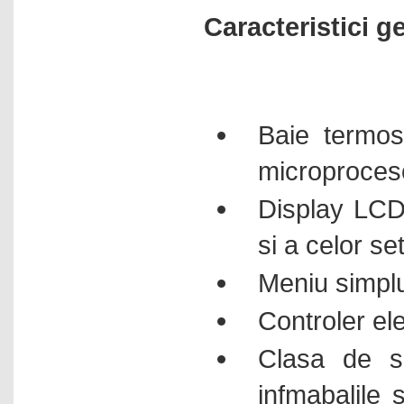
Sisteme de cernere
Caracteristici g
Sisteme ELISA
Sisteme extractie fibre
Sisteme Kjeldahl
Sisteme Soxhlet
Baie termost
Sisteme SPR - surface
plasmon resonance
microproces
Sonometre
Display LCD 
Spectrofotometre in vizibil
si a celor se
Spectrofotometre UV / vis
Statii de lucru electrochimice
Meniu simplu 
Stereomicroscoape
Controler ele
Sterilizatoare cu aer cald
Clasa de si
Sterilizatoare pentru
microbiologie
infmabalile 
Tensiometre