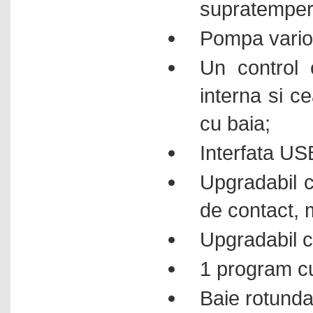
supratemper
tip Stomacher
Omogenizatoare manuale
Pompa vario 
Omogenizatoare rotor stator
Un control c
Omogenizatoare ultrasonice
interna si ce
Osmometre
Oxigenometre
cu baia;
PH-metre
Interfata US
Plite electrice
Upgradabil c
Polarimetre
Pompe de vid controlere si
de contact, 
vacuumetre
Pompe de vid cu elemente
Upgradabil c
rotative
Pompe de vid cu membrana
1 program c
Pompe de vid pentru vid inalt
Baie rotunda 
Pompe dozatoare