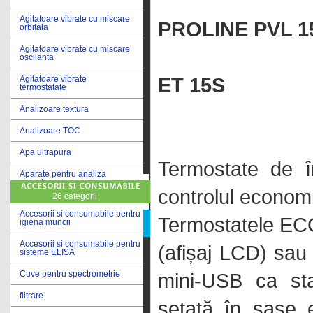
PROLINE 
Agitatoare vibrate cu miscare
PROLINE PVL 1
orbitala
Agitatoare vibrate cu miscare
oscilanta
ET 15S
Agitatoare vibrate
termostatate
Analizoare textura
Analizoare TOC
Apa ultrapura
Termostate de î
Aparate pentru analiza
cereale
controlul economi
26 categorii
Aparate pentru testare lacuri
si vopsele
Accesorii si consumabile pentru
Termostatele ECO 
igiena muncii
Aparate pentru testare lapte
Accesorii si consumabile pentru
(afișaj LCD) sau 
sisteme ELISA
Autoclave
mini-USB ca sta
Cuve pentru spectrometrie
Bai de apa
filtrare
Bai de apa vibrate
setată în șase 