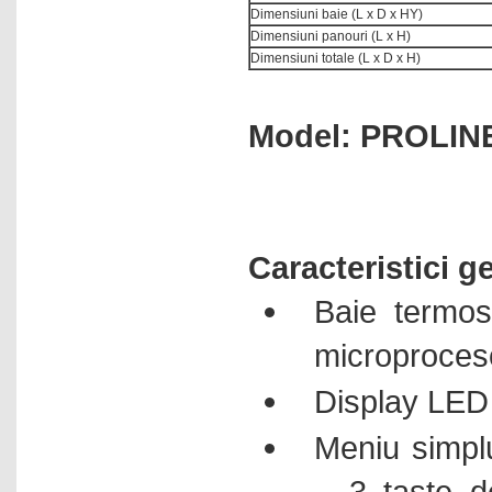
Dimensiuni baie (L x D x HY)
Dimensiuni panouri (L x H)
Dimensiuni totale (L x D x H)
Model: PROLINE
Caracteristici g
Baie termost
microproces
Display LED 
Meniu simplu
– 3 taste d