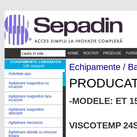
HOME
NOUTATI
PRODUSE
FURN
Echipamente /
Ba
138 categorii
Activitate apa
PRODUCAT
Agitatoare magnetice cu
incalzire
Agitatoare magnetice fara
-MODELE: ET 1
incalzire
Agitatoare magnetice
VISCOTEM
speciale
VISCOTEMP 24S
Agitatoare mecanice
Agitatoare vibrate cu miscare
liniara