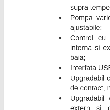
supra temper
Termo-anemometre
Termo-cicloare
Pompa vario
Termo-higrometre
ajustabile;
Termometre electronice
Control cu 
Termometre IR
Titratoare
interna si e
Umidometre
baia;
Vascozimetre capilare
Interfata US
Vascozimetre cu vibratii
Vascozimetre rotative
Upgradabil c
Vortexuri
de contact, 
Upgradabil 
extern si 