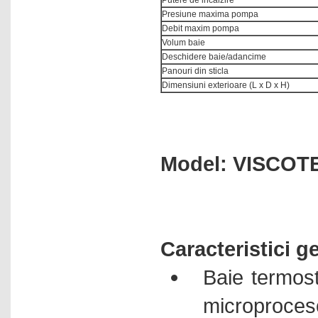
Presiune maxima pompa
Debit maxim pompa
Volum baie
Deschidere baie/adancime
Panouri din sticla
Dimensiuni exterioare (L x D x H)
Model: VISCOT
Caracteristici g
Baie termost
microproces