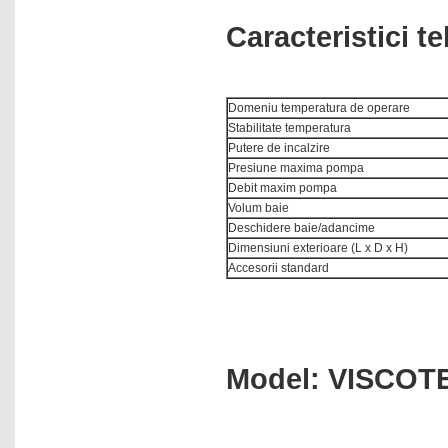
multiparametrice
Caracteristici t
Electroforeza
Etuve
Evaporatoare rotative
Domeniu temperatura de operare
Stabilitate temperatura
Exicatoare paralelipiedice
Putere de incalzire
Extractie in faza solida
Presiune maxima pompa
Debit maxim pompa
Flamfotometre
Volum baie
Fotometre
Deschidere baie/adancime
Dimensiuni exterioare (L x D x H)
Histologie - patologie
Accesorii standard
Hote cu aer laminar
Incubatoare
Incubatoare cu racire
Model: VISCOT
Incubatoare de hibridizare
Incubatoare vibrate
Ionometre