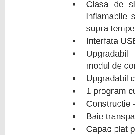
Clasa de si
Cuptoare cu camera
inflamabile 
Cuptoare pentru aplicatii
speciale
supra temper
Cuptoare pentru temperaturi
inalte
Interfata US
Cuptoare pentru tratamente
termice
Upgradabil 
Cuptoare tubulare
modul de co
Debitmetre de masa
Densimetre electronice
Upgradabil c
Densitometre
1 program c
Dozari lichide
Constructie 
Dulapuri pentru laboratoare
Echipamente industriale
Baie transpa
Echipamente pentru sinteze
paralele
Capac plat p
Electrochimice