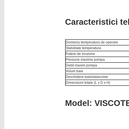
Pompe peristaltice
Pompe prelevare aer
Caracteristici 
Pompe seringa
PRODUCATOR: GRANT
SCIENTIFIC - ANGLIA
Domeniu temperatura de operare
Punct de topire
Stabilitate temperatura
Racitoare
Putere de incalzire
Presiune maxima pompa
Reactoare
Debit maxim pompa
Refractometre
Volum baie
Deschidere baie/adancime
Refrigeratoare
Dimensiuni totale (L x D x H)
Reometre
Rolere
Model: VISCOT
Rotametre
Rotatoare
Sisteme de aspiratie lichide