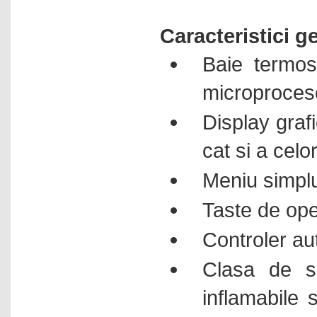
Luminometre
Caracteristici g
Luxmetre
Baie termost
Manometre digitale
Masini fabricat gheata
microproces
Masini spalat sticlarie
Display graf
Microbiologie
cat si a celo
Microscoape
Monodistilatoare -
Meniu simplu
bidistilatoare
Mori de laborator
Taste de ope
Nise chimice aspirante
Controler au
Nise chimice filtrante
Clasa de si
Numaratoare de colonii
Omogenizatoare cu bile
inflamabile 
Omogenizatoare cu palete