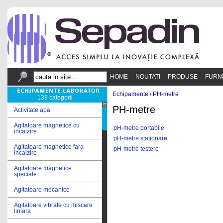
HOME
NOUTATI
PRODUSE
FURN
Echipamente /
PH-metre
138 categorii
PH-metre
Activitate apa
Agitatoare magnetice cu
pH-metre portabile
incalzire
pH-metre stationare
Agitatoare magnetice fara
pH-metre testere
incalzire
Agitatoare magnetice
speciale
Agitatoare mecanice
Agitatoare vibrate cu miscare
liniara