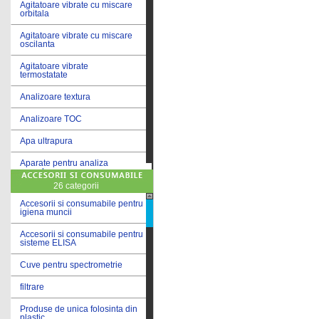
Agitatoare vibrate cu miscare
orbitala
Agitatoare vibrate cu miscare
oscilanta
Agitatoare vibrate
termostatate
Analizoare textura
Analizoare TOC
Apa ultrapura
Aparate pentru analiza
cereale
26 categorii
Aparate pentru testare lacuri
si vopsele
Accesorii si consumabile pentru
igiena muncii
Aparate pentru testare lapte
Accesorii si consumabile pentru
sisteme ELISA
Autoclave
Cuve pentru spectrometrie
Bai de apa
filtrare
Bai de apa vibrate
Produse de unica folosinta din
Bai de calibrare
plastic