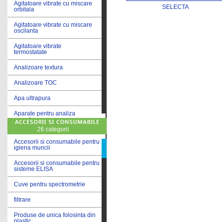
Agitatoare vibrate cu miscare
SELECTA
orbitala
Agitatoare vibrate cu miscare
oscilanta
Agitatoare vibrate
termostatate
Analizoare textura
Analizoare TOC
Apa ultrapura
Aparate pentru analiza
cereale
26 categorii
Aparate pentru testare lacuri
si vopsele
Accesorii si consumabile pentru
igiena muncii
Aparate pentru testare lapte
Accesorii si consumabile pentru
sisteme ELISA
Autoclave
Cuve pentru spectrometrie
Bai de apa
filtrare
Bai de apa vibrate
Produse de unica folosinta din
Bai de calibrare
plastic