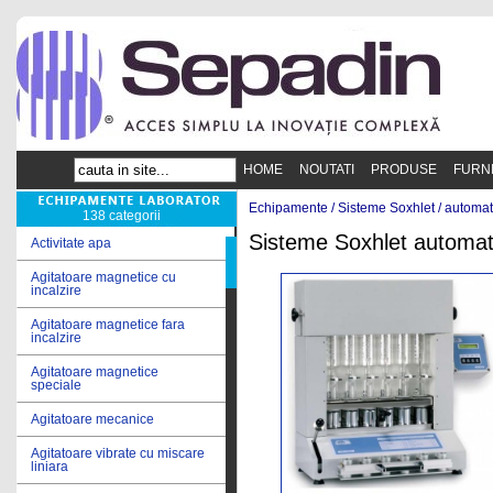
HOME
NOUTATI
PRODUSE
FURN
Echipamente /
Sisteme Soxhlet
/
automa
138 categorii
Sisteme Soxhlet automa
Activitate apa
Agitatoare magnetice cu
incalzire
Agitatoare magnetice fara
incalzire
Agitatoare magnetice
speciale
Agitatoare mecanice
Agitatoare vibrate cu miscare
liniara