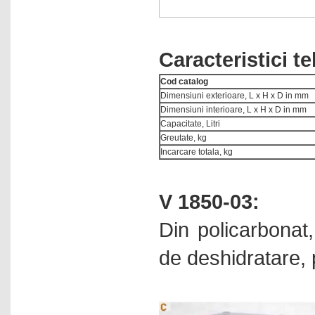
Cuptoare cu camera
Cuptoare pentru aplicatii
speciale
Caracteristici t
Cuptoare pentru temperaturi
inalte
Cod catalog
Dimensiuni exterioare, L x H x D in mm
Cuptoare pentru tratamente
termice
Dimensiuni interioare, L x H x D in mm
Capacitate, Litri
Cuptoare tubulare
Greutate, kg
Debitmetre de masa
Incarcare totala, kg
Densimetre electronice
V 1850-03:
Densitometre
Dozari lichide
Din policarbonat,
Dulapuri pentru laboratoare
de deshidratare, 
Echipamente industriale
Echipamente pentru sinteze
paralele
Electrochimice