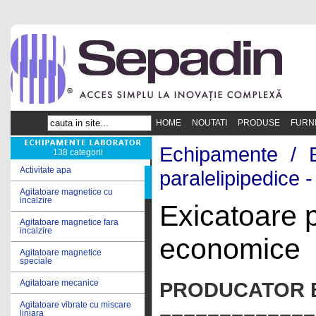
HOME
NOUTATI
PRODUSE
FURN
Echipamente /
138 categorii
Activitate apa
paralelipipedice
Agitatoare magnetice cu
incalzire
Exicatoare p
Agitatoare magnetice fara
incalzire
economice
Agitatoare magnetice
speciale
PRODUCATOR 
Agitatoare mecanice
Agitatoare vibrate cu miscare
liniara