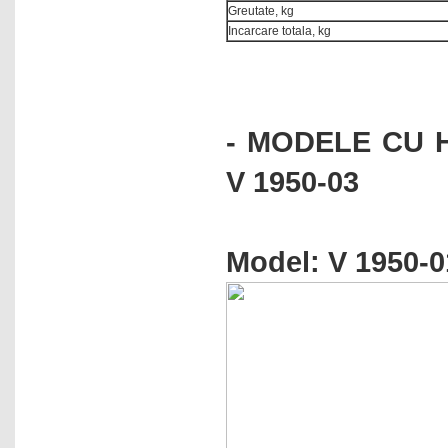
Greutate, kg
Luminometre
Incarcare totala, kg
Luxmetre
Manometre digitale
Masini fabricat gheata
- MODELE CU H
Masini spalat sticlarie
V 1950-03
Microbiologie
Microscoape
Monodistilatoare -
Model: V 1950-0
bidistilatoare
Mori de laborator
Nise chimice aspirante
Nise chimice filtrante
Numaratoare de colonii
Omogenizatoare cu bile
Omogenizatoare cu palete