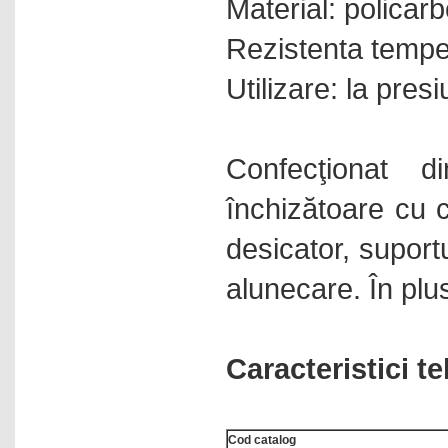
Material: policar
Rezistenta tempe
Utilizare: la pre
Confecţionat d
închizătoare cu c
desicator, suport
alunecare. În plu
Caracteristici t
Cod catalog