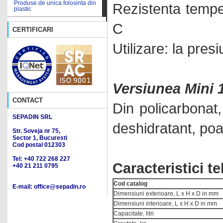
Produse de unica folosinta din
Rezistenta tempe
Bai de calibrare
plastic
Bai de nisip
C
Produse din agat
CERTIFICARI
Bai de ulei
Produse din cauciuc
Utilizare: la pre
Bai de vascozitate
Produse din oxid de aluminiu
Bai termostatate pentru
Produse din plastic pentru
temperaturi ridicate
tehnica PCR
Versiunea Mini 
Bai ultrasonice
Produse din portelan
CONTACT
Din policarbonat
Balante
Produse din teflon
SEPADIN SRL
Bioreactoare
Produse reutilizabile din plastic
deshidratant, poa
Str. Soveja nr 75,
Cabinete de protectie
Sector 1, Bucuresti
Sticlarie - produse de uz
speciale
general
Cod postal 012303
Cabinete PCR
Tel: +40 722 268 227
Sticlarie - eprubete
Caracteristici t
+40 21 211 0795
Cabinete protectie
Sticlarie - exicatoare
microbiologica
Cod catalog
E-mail: office@sepadin.ro
Sticlarie - palnii
Calibrare temperatura
Dimensiuni exterioare, L x H x D in mm
Dimensiuni interioare, L x H x D in mm
Sticlarie - produse pentru
Camere climatice
microbiologie
Capacitate, litri