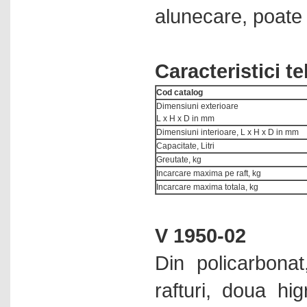
alunecare, poate 
Pompe peristaltice
Pompe prelevare aer
Pompe seringa
Caracteristici t
PRODUCATOR: GRANT
SCIENTIFIC - ANGLIA
Cod catalog
Punct de topire
Dimensiuni exterioare
L x H x D in mm
Racitoare
Dimensiuni interioare, L x H x D in mm
Reactoare
Capacitate, Litri
Greutate, kg
Refractometre
Incarcare maxima pe raft, kg
Incarcare maxima totala, kg
Refrigeratoare
Reometre
V 1950-02
Rolere
Rotametre
Din policarbona
Rotatoare
rafturi, doua hi
Sisteme de aspiratie lichide