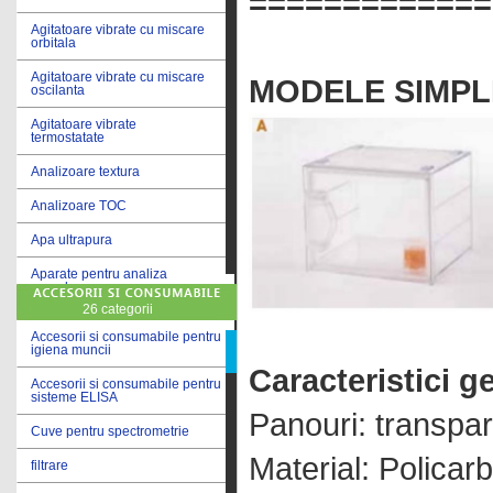
=============
Agitatoare vibrate cu miscare
orbitala
Agitatoare vibrate cu miscare
MODELE SIMPLE
oscilanta
Agitatoare vibrate
termostatate
Analizoare textura
Analizoare TOC
Apa ultrapura
Aparate pentru analiza
cereale
26 categorii
Aparate pentru testare lacuri
si vopsele
Accesorii si consumabile pentru
igiena muncii
Aparate pentru testare lapte
Caracteristici g
Accesorii si consumabile pentru
sisteme ELISA
Autoclave
Panouri: transpa
Cuve pentru spectrometrie
Bai de apa
Material: Policar
filtrare
Bai de apa vibrate