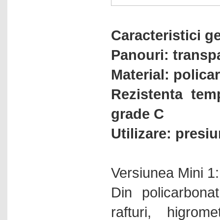
tip Stomacher
Omogenizatoare manuale
Caracteristici g
Omogenizatoare rotor stator
Omogenizatoare ultrasonice
Panouri: transp
Osmometre
Material: polica
Oxigenometre
Rezistenta tem
PH-metre
Plite electrice
grade C
Polarimetre
Utilizare: presi
Pompe de vid controlere si
vacuumetre
Pompe de vid cu elemente
rotative
Versiunea Mini 1:
Pompe de vid cu membrana
Din policarbona
Pompe de vid pentru vid inalt
rafturi, higrom
Pompe dozatoare