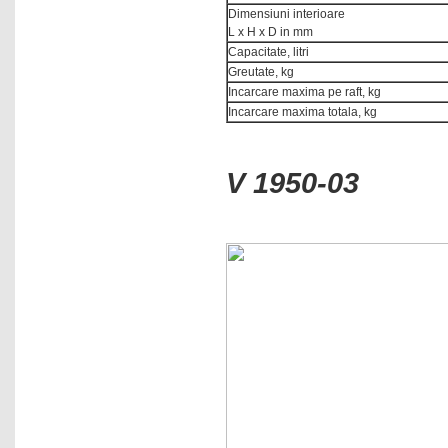
Dimensiuni interioare
Termo-anemometre
L x H x D in mm
Capacitate, litri
Termo-cicloare
Greutate, kg
Termo-higrometre
Incarcare maxima pe raft, kg
Incarcare maxima totala, kg
Termometre electronice
Termometre IR
V 1950-03
Titratoare
Umidometre
Vascozimetre capilare
Vascozimetre cu vibratii
Vascozimetre rotative
Vortexuri