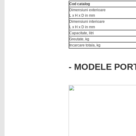
Cod catalog
Dimensiuni exterioare
L x H x D in mm
Dimensiuni interioare
L x H x D in mm
Capacitate, litri
Greutate, kg
Incarcare totala, kg
- MODELE PORT