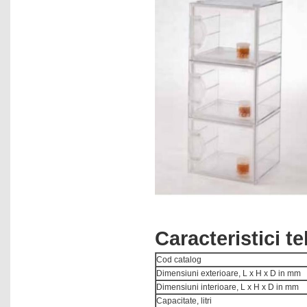
multiparametrice
Electroforeza
Etuve
Evaporatoare rotative
Exicatoare paralelipiedice
Extractie in faza solida
Flamfotometre
Fotometre
Histologie - patologie
Hote cu aer laminar
Incubatoare
Caracteristici t
Incubatoare cu racire
Cod catalog
Incubatoare de hibridizare
Dimensiuni exterioare, L x H x D in mm
Incubatoare vibrate
Dimensiuni interioare, L x H x D in mm
Capacitate, litri
Ionometre