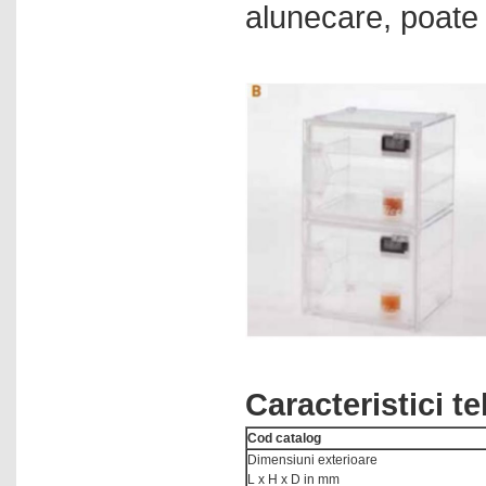
alunecare, poate 
Sisteme de cernere
Sisteme ELISA
Sisteme extractie fibre
Sisteme Kjeldahl
Sisteme Soxhlet
Sisteme SPR - surface
plasmon resonance
Sonometre
Spectrofotometre in vizibil
Spectrofotometre UV / vis
Statii de lucru electrochimice
Stereomicroscoape
Caracteristici t
Sterilizatoare cu aer cald
Sterilizatoare pentru
Cod catalog
microbiologie
Dimensiuni exterioare
Tensiometre
L x H x D in mm