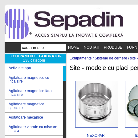
HOME
NOUTATI
PRODUSE
FURN
Echipamente /
Sisteme de cernere
/
site
138 categorii
Site - modele cu placi pe
Activitate apa
Agitatoare magnetice cu
incalzire
Agitatoare magnetice fara
incalzire
Agitatoare magnetice
speciale
Agitatoare mecanice
Agitatoare vibrate cu miscare
liniara
NEXOPART
E