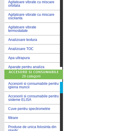
Agitatoare vibrate cu miscare
orbitala
Agitatoare vibrate cu miscare
oscilanta
Agitatoare vibrate
termostatate
Analizoare textura
Analizoare TOC
Apa ultrapura
Aparate pentru analiza
cereale
26 categorii
Aparate pentru testare lacuri
si vopsele
Accesorii si consumabile pentru
igiena muncii
Aparate pentru testare lapte
Accesorii si consumabile pentru
sisteme ELISA
Autoclave
Cuve pentru spectrometrie
Bai de apa
filtrare
Bai de apa vibrate
Produse de unica folosinta din
Bai de calibrare
plastic