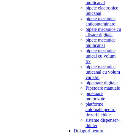
multicanal
pipete electronice
unicanal
pipete mecanice
anticontaminare
pipete mecanice cu
afisare digitala
pipete mecanice
multicanal
pipete mecanice
unical cu volum
fix
pipete mecanice
unicanal cu volum
variabil
pipetoare digitale
Pipetoare manuale
pipetoare
motorizate
platforme
automate pentru
dozari lichide
sisteme dispenser-
diluter
Dulapuri pentru