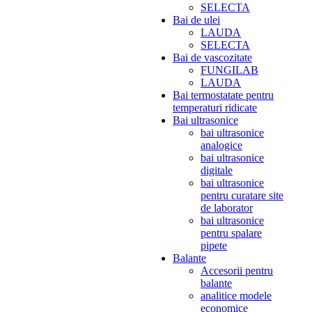
SELECTA
Bai de ulei
LAUDA
SELECTA
Bai de vascozitate
FUNGILAB
LAUDA
Bai termostatate pentru
temperaturi ridicate
Bai ultrasonice
bai ultrasonice
analogice
bai ultrasonice
digitale
bai ultrasonice
pentru curatare site
de laborator
bai ultrasonice
pentru spalare
pipete
Balante
Accesorii pentru
balante
analitice modele
economice