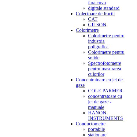
fara cuva
digitale standard
Colectoare de fractii
CAT
GILSON
Colorimetre
Colorimetre pentru
industria
poligrafica
Colorimetre pentru
solide
Spectrofotometre
pentru masurarea
culorilor
Concentratoare cu jet de
gaze
COLE PARMER
concentratoare cu
jet de gaze -
manuale
HANON
INSTRUMENTS
Conductometre
portabile
stationare