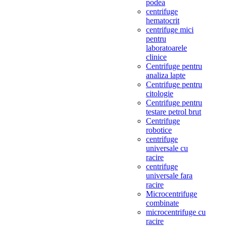
podea
centrifuge
hematocrit
centrifuge mici
pentru
laboratoarele
clinice
Centrifuge pentru
analiza lapte
Centrifuge pentru
citologie
Centrifuge pentru
testare petrol brut
Centrifuge
robotice
centrifuge
universale cu
racire
centrifuge
universale fara
racire
Microcentrifuge
combinate
microcentrifuge cu
racire