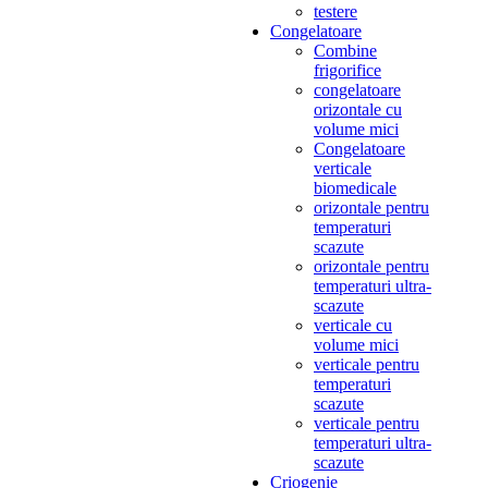
testere
Congelatoare
Combine
frigorifice
congelatoare
orizontale cu
volume mici
Congelatoare
verticale
biomedicale
orizontale pentru
temperaturi
scazute
orizontale pentru
temperaturi ultra-
scazute
verticale cu
volume mici
verticale pentru
temperaturi
scazute
verticale pentru
temperaturi ultra-
scazute
Criogenie