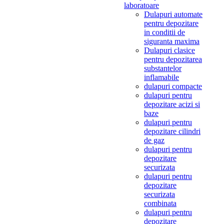
laboratoare
Dulapuri automate
pentru depozitare
in conditii de
siguranta maxima
Dulapuri clasice
pentru depozitarea
substantelor
inflamabile
dulapuri compacte
dulapuri pentru
depozitare acizi si
baze
dulapuri pentru
depozitare cilindri
de gaz
dulapuri pentru
depozitare
securizata
dulapuri pentru
depozitare
securizata
combinata
dulapuri pentru
depozitare