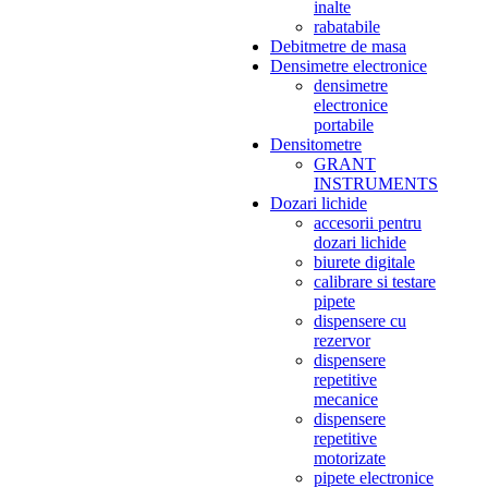
inalte
rabatabile
Debitmetre de masa
Densimetre electronice
densimetre
electronice
portabile
Densitometre
GRANT
INSTRUMENTS
Dozari lichide
accesorii pentru
dozari lichide
biurete digitale
calibrare si testare
pipete
dispensere cu
rezervor
dispensere
repetitive
mecanice
dispensere
repetitive
motorizate
pipete electronice