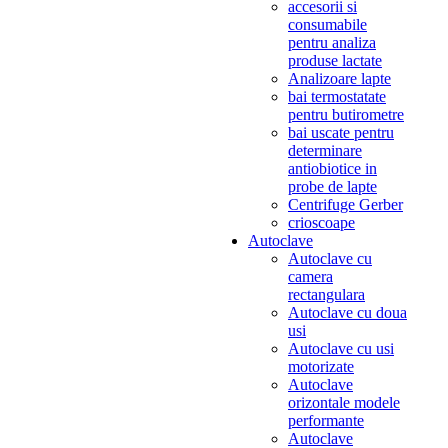
accesorii si
consumabile
pentru analiza
produse lactate
Analizoare lapte
bai termostatate
pentru butirometre
bai uscate pentru
determinare
antiobiotice in
probe de lapte
Centrifuge Gerber
crioscoape
Autoclave
Autoclave cu
camera
rectangulara
Autoclave cu doua
usi
Autoclave cu usi
motorizate
Autoclave
orizontale modele
performante
Autoclave