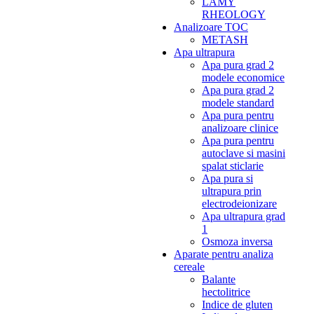
LAMY
RHEOLOGY
Analizoare TOC
METASH
Apa ultrapura
Apa pura grad 2
modele economice
Apa pura grad 2
modele standard
Apa pura pentru
analizoare clinice
Apa pura pentru
autoclave si masini
spalat sticlarie
Apa pura si
ultrapura prin
electrodeionizare
Apa ultrapura grad
1
Osmoza inversa
Aparate pentru analiza
cereale
Balante
hectolitrice
Indice de gluten