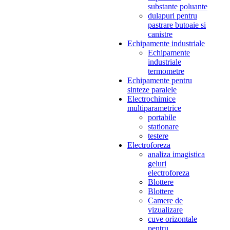
substante poluante
dulapuri pentru
pastrare butoaie si
canistre
Echipamente industriale
Echipamente
industriale
termometre
Echipamente pentru
sinteze paralele
Electrochimice
multiparametrice
portabile
stationare
testere
Electroforeza
analiza imagistica
geluri
electroforeza
Blottere
Blottere
Camere de
vizualizare
cuve orizontale
pentru