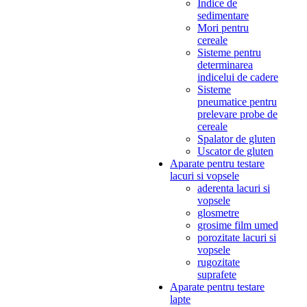
Indice de
sedimentare
Mori pentru
cereale
Sisteme pentru
determinarea
indicelui de cadere
Sisteme
pneumatice pentru
prelevare probe de
cereale
Spalator de gluten
Uscator de gluten
Aparate pentru testare
lacuri si vopsele
aderenta lacuri si
vopsele
glosmetre
grosime film umed
porozitate lacuri si
vopsele
rugozitate
suprafete
Aparate pentru testare
lapte