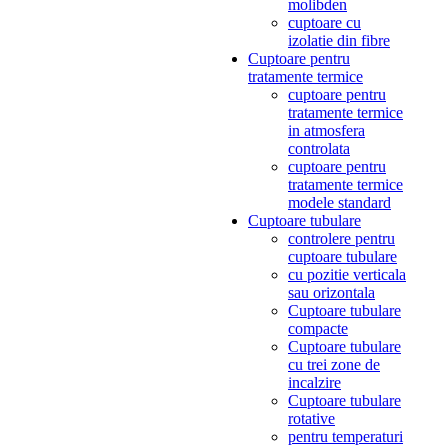
molibden
cuptoare cu
izolatie din fibre
Cuptoare pentru
tratamente termice
cuptoare pentru
tratamente termice
in atmosfera
controlata
cuptoare pentru
tratamente termice
modele standard
Cuptoare tubulare
controlere pentru
cuptoare tubulare
cu pozitie verticala
sau orizontala
Cuptoare tubulare
compacte
Cuptoare tubulare
cu trei zone de
incalzire
Cuptoare tubulare
rotative
pentru temperaturi