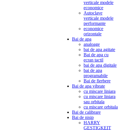
verticale modele
economice
Autoclave
verticale modele
performante
economice
orizontale
Bai de apa
analoage
bai de apa agitate
Bai de apa cu
ecran tactil
bai de apa digitale
bai de apa
programabile
Bai de fierbere
Bai de apa vibrate
cu miscare liniara
cu miscare liniara
sau orbitala
cu miscare orbitala
Bai de calibrare
Bai de nisip
HARRY
GESTIGKEIT