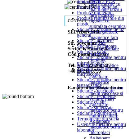
pentru tehnica PCR
fara incalzire cu
Produse din portelan
mai multe pozitii
Produse din teflon
fara incalzire
Produse reutilizabile din
digitale cu
CONTACT
plastic
suprafata ceramica
Sticlarie - produse de uz
SEPADIN SRL
mini agitatoare
general
magnetice fara
Sticlarie - eprubete
Str. Soveja nr 75,
incalzire
Sticlarie - exicatoare
Sector 1, Bucuresti
Mini agitatoare
Sticlarie - palnii
Cod postal 012303
magnetice
Sticlarie - produse pentru
portabile
microbiologie
Tel: +40 722 268 227
Agitatoare magnetice
Sticlarie - produse pentru
+40 21 211 0795
speciale
microscopie
agitatoare
Sticlarie - produse pentru
magnetice
testare sange
E-mail: office@sepadin.ro
industriale pentru
Sticlarie - reactoare
medii vascoase si
Sticlarie - recipiente
volume mari
Sticlarie cu slif
agitatoare
Sticlarie sinterizata
magnetice pentru
Sticlarie volumetrica
culturi celulare
Termometre din sticla
Agitatoare
Ustensile metalice pentru
magnetice pentru
laborator
microplaci
Agitatoare