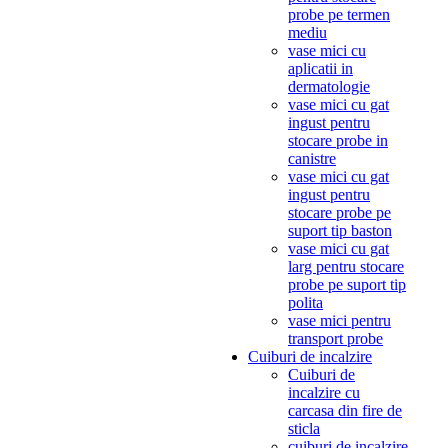
probe pe termen
mediu
vase mici cu
aplicatii in
dermatologie
vase mici cu gat
ingust pentru
stocare probe in
canistre
vase mici cu gat
ingust pentru
stocare probe pe
suport tip baston
vase mici cu gat
larg pentru stocare
probe pe suport tip
polita
vase mici pentru
transport probe
Cuiburi de incalzire
Cuiburi de
incalzire cu
carcasa din fire de
sticla
cuiburi de incalzire