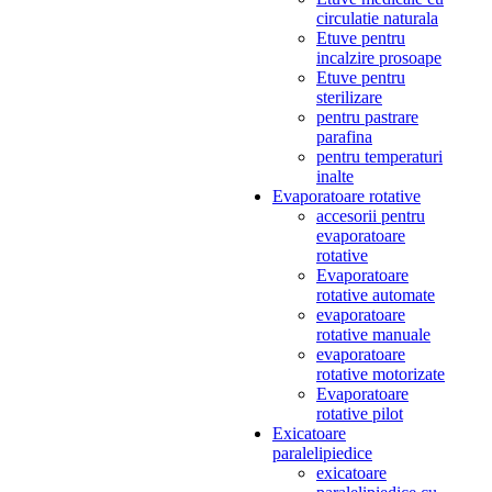
circulatie naturala
Etuve pentru
incalzire prosoape
Etuve pentru
sterilizare
pentru pastrare
parafina
pentru temperaturi
inalte
Evaporatoare rotative
accesorii pentru
evaporatoare
rotative
Evaporatoare
rotative automate
evaporatoare
rotative manuale
evaporatoare
rotative motorizate
Evaporatoare
rotative pilot
Exicatoare
paralelipiedice
exicatoare