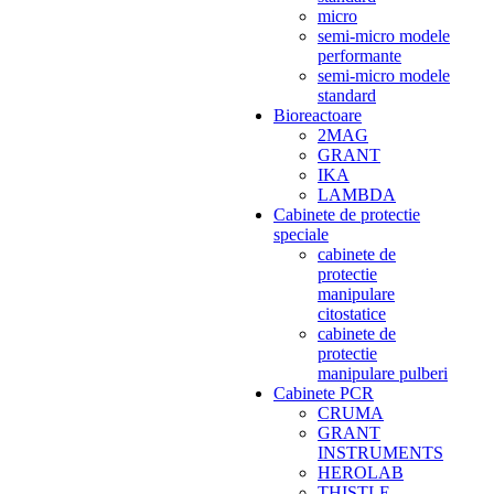
micro
semi-micro modele
performante
semi-micro modele
standard
Bioreactoare
2MAG
GRANT
IKA
LAMBDA
Cabinete de protectie
speciale
cabinete de
protectie
manipulare
citostatice
cabinete de
protectie
manipulare pulberi
Cabinete PCR
CRUMA
GRANT
INSTRUMENTS
HEROLAB
THISTLE