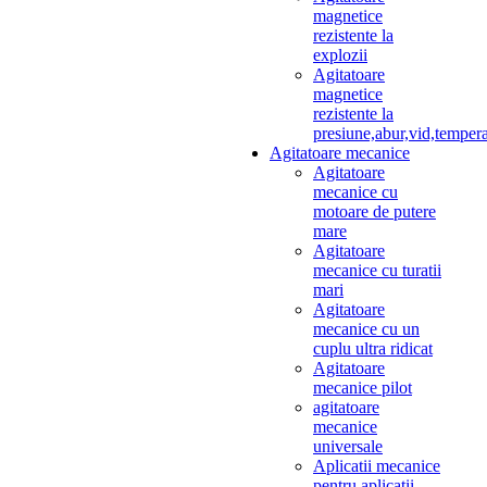
magnetice
rezistente la
explozii
Agitatoare
magnetice
rezistente la
presiune,abur,vid,temper
Agitatoare mecanice
Agitatoare
mecanice cu
motoare de putere
mare
Agitatoare
mecanice cu turatii
mari
Agitatoare
mecanice cu un
cuplu ultra ridicat
Agitatoare
mecanice pilot
agitatoare
mecanice
universale
Aplicatii mecanice
pentru aplicatii