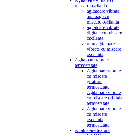
Agitatoare vibrate cu
miscare oscilanta
agitatoare vibrate
analoage cu
miscare oscilanta
agitatoare vibrate
digitale cu miscare
oscilanta
mini agitatoare
vibrate cu miscare
oscilanta
Agitatoare vibrate
termostatate
Agitatoare vibrate
cu miscare
giratorie
termostatate
Agitatoare vibrate
cu miscare orbitala
termostatate
Agitatoare vibrate
cu miscare
oscilanta
termostatate
Analizoare textura