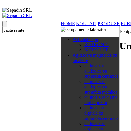
HOME
NOUTATI
PRODUSE
FUR
Echip
138 categorii
Activitate apa
Um
ROTRONIC
SCHALLER
Agitatoare magnetice cu
incalzire
cu incalzire
analogice cu
suprafata ceramica
cu incalzire
analogice cu
suprafata metalica
cu incalzire cu mai
multe pozitii
cu incalzire
digitale cu
suprafata ceramica
cu incalzire
digitale cu