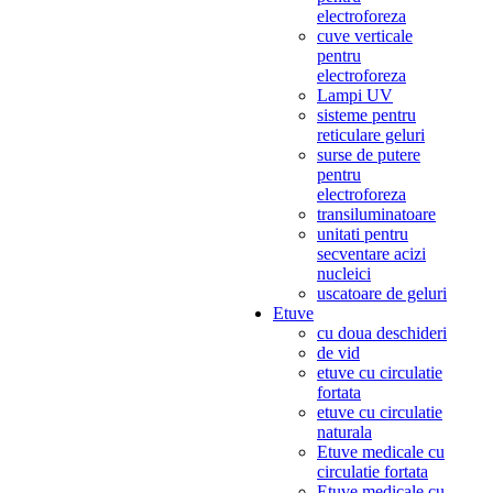
electroforeza
cuve verticale
pentru
electroforeza
Lampi UV
sisteme pentru
reticulare geluri
surse de putere
pentru
electroforeza
transiluminatoare
unitati pentru
secventare acizi
nucleici
uscatoare de geluri
Etuve
cu doua deschideri
de vid
etuve cu circulatie
fortata
etuve cu circulatie
naturala
Etuve medicale cu
circulatie fortata
Etuve medicale cu