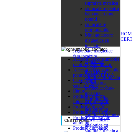
suprafata metalica
cu incalzire pentru
baloane cu fund
rotund
cu incalzire
programabile
HOM
Mini agitatoare
CERT
magnetice cu
incalzire
Agitatoare magnetice
26 categorii
fara incalzire
Accesorii si consumabile
Agitatoare
pentru igiena muncii
magnetice fara
Accesorii si consumabile
incalzire cu
pentru sisteme ELISA
suprafata iluminata
Cuve pentru
Agitatoare-
spectrometrie
magnetice-fara-
filtrare
incalzire-
Produse de unica
programabile
folosinta din plastic
fara incalzire
Produse din agat
analogice cu
Produse din cauciuc
suprafata ceramica
Produse din oxid de
fara incalzire
CERTIFICARI
aluminiu
analogice cu
Produse din plastic
suprafata metalica