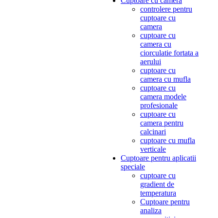
Cuptoare cu camera
controlere pentru
cuptoare cu
camera
cuptoare cu
camera cu
ciorculatie fortata a
aerului
cuptoare cu
camera cu mufla
cuptoare cu
camera modele
profesionale
cuptoare cu
camera pentru
calcinari
cuptoare cu mufla
verticale
Cuptoare pentru aplicatii
speciale
cuptoare cu
gradient de
temperatura
Cuptoare pentru
analiza