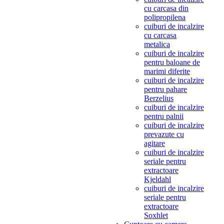
cu carcasa din
polipropilena
cuiburi de incalzire
cu carcasa
metalica
cuiburi de incalzire
pentru baloane de
marimi diferite
cuiburi de incalzire
pentru pahare
Berzelius
cuiburi de incalzire
pentru palnii
cuiburi de incalzire
prevazute cu
agitare
cuiburi de incalzire
seriale pentru
extractoare
Kjeldahl
cuiburi de incalzire
seriale pentru
extractoare
Soxhlet