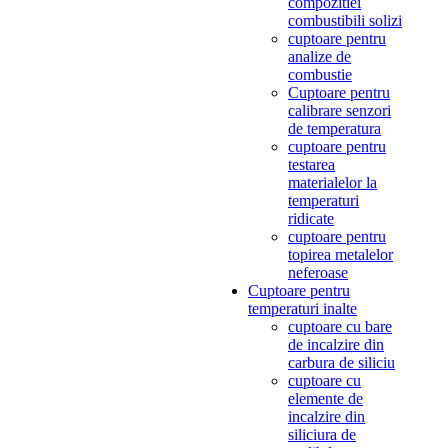
compozitiei
combustibili solizi
cuptoare pentru
analize de
combustie
Cuptoare pentru
calibrare senzori
de temperatura
cuptoare pentru
testarea
materialelor la
temperaturi
ridicate
cuptoare pentru
topirea metalelor
neferoase
Cuptoare pentru
temperaturi inalte
cuptoare cu bare
de incalzire din
carbura de siliciu
cuptoare cu
elemente de
incalzire din
siliciura de