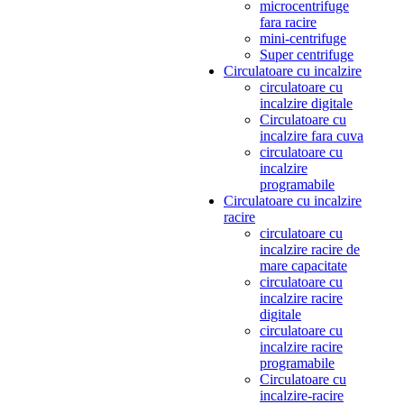
microcentrifuge
fara racire
mini-centrifuge
Super centrifuge
Circulatoare cu incalzire
circulatoare cu
incalzire digitale
Circulatoare cu
incalzire fara cuva
circulatoare cu
incalzire
programabile
Circulatoare cu incalzire
racire
circulatoare cu
incalzire racire de
mare capacitate
circulatoare cu
incalzire racire
digitale
circulatoare cu
incalzire racire
programabile
Circulatoare cu
incalzire-racire