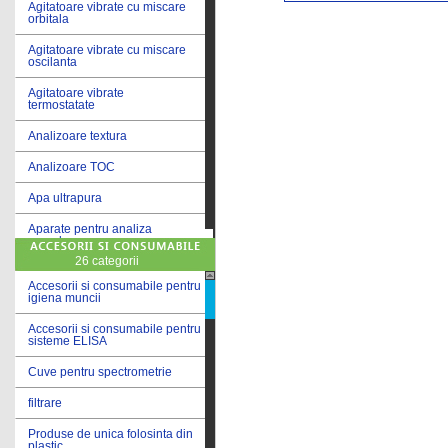
Agitatoare vibrate cu miscare
orbitala
Agitatoare vibrate cu miscare
oscilanta
Agitatoare vibrate
termostatate
Analizoare textura
Analizoare TOC
Apa ultrapura
Aparate pentru analiza
cereale
26 categorii
Aparate pentru testare lacuri
si vopsele
Accesorii si consumabile pentru
igiena muncii
Aparate pentru testare lapte
Accesorii si consumabile pentru
sisteme ELISA
Autoclave
Cuve pentru spectrometrie
Bai de apa
filtrare
Bai de apa vibrate
Produse de unica folosinta din
Bai de calibrare
plastic