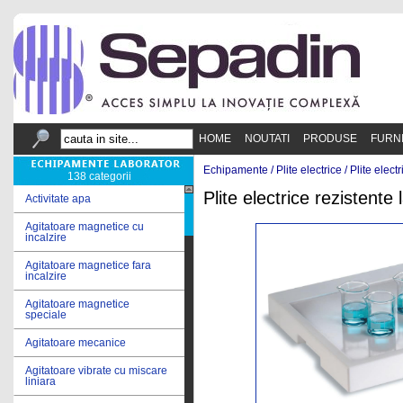
HOME
NOUTATI
PRODUSE
FURN
Echipamente /
Plite electrice
/
Plite electr
138 categorii
Plite electrice rezistente l
Activitate apa
Agitatoare magnetice cu
incalzire
Agitatoare magnetice fara
incalzire
Agitatoare magnetice
speciale
Agitatoare mecanice
Agitatoare vibrate cu miscare
liniara