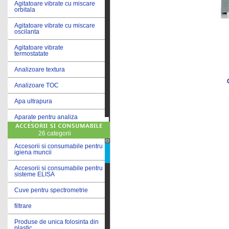
Agitatoare vibrate cu miscare
orbitala
Agitatoare vibrate cu miscare
oscilanta
Agitatoare vibrate
termostatate
Analizoare textura
Analizoare TOC
Apa ultrapura
Aparate pentru analiza
cereale
26 categorii
Aparate pentru testare lacuri
si vopsele
Accesorii si consumabile pentru
igiena muncii
Aparate pentru testare lapte
Accesorii si consumabile pentru
sisteme ELISA
Autoclave
Cuve pentru spectrometrie
Bai de apa
filtrare
Bai de apa vibrate
Produse de unica folosinta din
Bai de calibrare
plastic