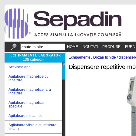
HOME
NOUTATI
PRODUSE
FURN
Echipamente /
Dozari lichide
/
dispensere
138 categorii
Dispensere repetitive mo
Activitate apa
Agitatoare magnetice cu
incalzire
Agitatoare magnetice fara
incalzire
Agitatoare magnetice
speciale
Agitatoare mecanice
Agitatoare vibrate cu miscare
liniara