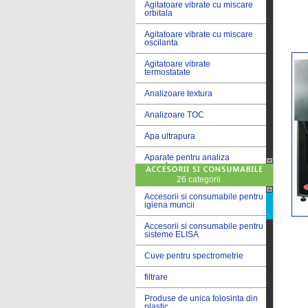
Agitatoare vibrate cu miscare
orbitala
Agitatoare vibrate cu miscare
oscilanta
Agitatoare vibrate
termostatate
Analizoare textura
Analizoare TOC
Apa ultrapura
Aparate pentru analiza
cereale
26 categorii
Aparate pentru testare lacuri
si vopsele
Accesorii si consumabile pentru
igiena muncii
Aparate pentru testare lapte
Accesorii si consumabile pentru
sisteme ELISA
Autoclave
Cuve pentru spectrometrie
Bai de apa
filtrare
Bai de apa vibrate
Produse de unica folosinta din
Bai de calibrare
plastic