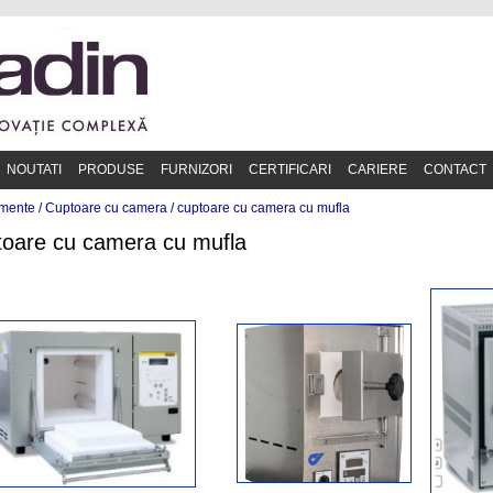
NOUTATI
PRODUSE
FURNIZORI
CERTIFICARI
CARIERE
CONTACT
mente /
Cuptoare cu camera
/
cuptoare cu camera cu mufla
oare cu camera cu mufla