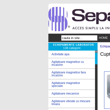
HOME
Echipa
138 categorii
Cupt
Activitate apa
Agitatoare magnetice cu
incalzire
Agitatoare magnetice fara
incalzire
Agitatoare magnetice
speciale
Agitatoare mecanice
Agitatoare vibrate cu miscare
liniara