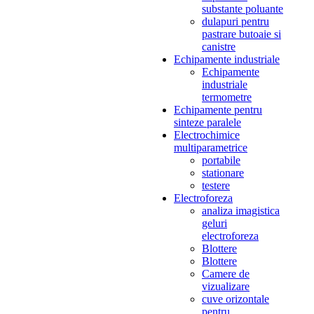
substante poluante
dulapuri pentru
pastrare butoaie si
canistre
Echipamente industriale
Echipamente
industriale
termometre
Echipamente pentru
sinteze paralele
Electrochimice
multiparametrice
portabile
stationare
testere
Electroforeza
analiza imagistica
geluri
electroforeza
Blottere
Blottere
Camere de
vizualizare
cuve orizontale
pentru