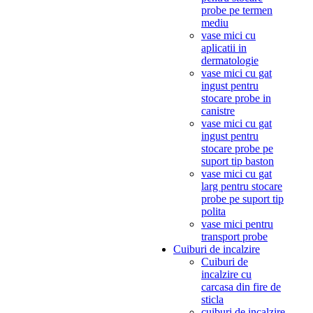
probe pe termen
mediu
vase mici cu
aplicatii in
dermatologie
vase mici cu gat
ingust pentru
stocare probe in
canistre
vase mici cu gat
ingust pentru
stocare probe pe
suport tip baston
vase mici cu gat
larg pentru stocare
probe pe suport tip
polita
vase mici pentru
transport probe
Cuiburi de incalzire
Cuiburi de
incalzire cu
carcasa din fire de
sticla
cuiburi de incalzire