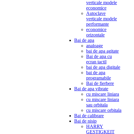
verticale modele
economice
Autoclave
verticale modele
performante
economice
orizontale
Bai de apa
analoage
bai de apa agitate
Bai de apa cu
ecran tactil
bai de apa digitale
bai de apa
programabile
Bai de fierbere
Bai de apa vibrate
cu miscare liniara
cu miscare liniara
sau orbitala
cu miscare orbitala
Bai de calibrare
Bai de nisip
HARRY
GESTIGKEIT