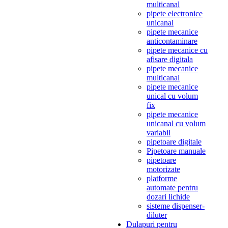
multicanal
pipete electronice
unicanal
pipete mecanice
anticontaminare
pipete mecanice cu
afisare digitala
pipete mecanice
multicanal
pipete mecanice
unical cu volum
fix
pipete mecanice
unicanal cu volum
variabil
pipetoare digitale
Pipetoare manuale
pipetoare
motorizate
platforme
automate pentru
dozari lichide
sisteme dispenser-
diluter
Dulapuri pentru