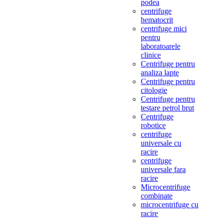
podea
centrifuge
hematocrit
centrifuge mici
pentru
laboratoarele
clinice
Centrifuge pentru
analiza lapte
Centrifuge pentru
citologie
Centrifuge pentru
testare petrol brut
Centrifuge
robotice
centrifuge
universale cu
racire
centrifuge
universale fara
racire
Microcentrifuge
combinate
microcentrifuge cu
racire