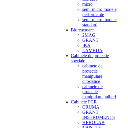
micro
semi-micro modele
performante
semi-micro modele
standard
Bioreactoare
2MAG
GRANT
IKA
LAMBDA
Cabinete de protectie
speciale
cabinete de
protectie
manipulare
citostatice
cabinete de
protectie
manipulare pulberi
Cabinete PCR
CRUMA
GRANT
INSTRUMENTS
HEROLAB
THISTLE