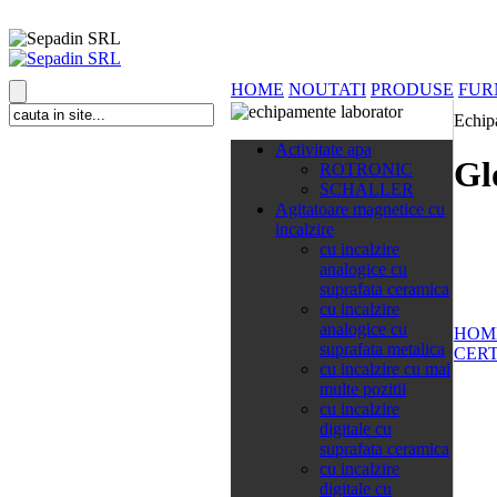
HOME
NOUTATI
PRODUSE
FUR
Echip
138 categorii
Activitate apa
Gl
ROTRONIC
SCHALLER
Agitatoare magnetice cu
incalzire
cu incalzire
analogice cu
suprafata ceramica
cu incalzire
analogice cu
HOM
suprafata metalica
CERT
cu incalzire cu mai
multe pozitii
cu incalzire
digitale cu
suprafata ceramica
cu incalzire
digitale cu