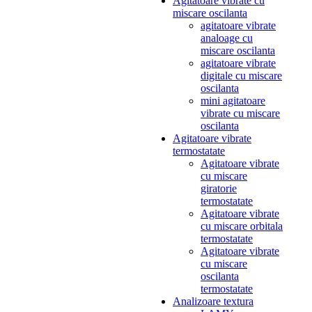
Agitatoare vibrate cu
miscare oscilanta
agitatoare vibrate
analoage cu
miscare oscilanta
agitatoare vibrate
digitale cu miscare
oscilanta
mini agitatoare
vibrate cu miscare
oscilanta
Agitatoare vibrate
termostatate
Agitatoare vibrate
cu miscare
giratorie
termostatate
Agitatoare vibrate
cu miscare orbitala
termostatate
Agitatoare vibrate
cu miscare
oscilanta
termostatate
Analizoare textura