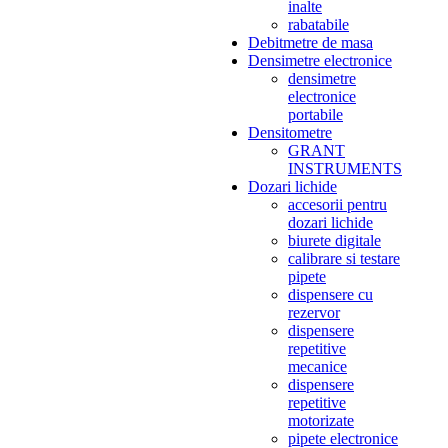
inalte
rabatabile
Debitmetre de masa
Densimetre electronice
densimetre
electronice
portabile
Densitometre
GRANT
INSTRUMENTS
Dozari lichide
accesorii pentru
dozari lichide
biurete digitale
calibrare si testare
pipete
dispensere cu
rezervor
dispensere
repetitive
mecanice
dispensere
repetitive
motorizate
pipete electronice