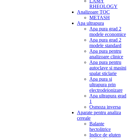
LAMY
RHEOLOGY
Analizoare TOC
METASH
Apa ultrapura
Apa pura grad 2
modele economice
Apa pura grad 2
modele standard
Apa pura pentru
analizoare clinice
Apa pura pentru
autoclave si masini
spalat sticlarie
Apa pura si
ultrapura prin
electrodeionizare
Apa ultrapura grad
1
Osmoza inversa
Aparate pentru analiza
cereale
Balante
hectolitrice
Indice de gluten