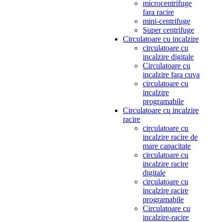
microcentrifuge
fara racire
mini-centrifuge
Super centrifuge
Circulatoare cu incalzire
circulatoare cu
incalzire digitale
Circulatoare cu
incalzire fara cuva
circulatoare cu
incalzire
programabile
Circulatoare cu incalzire
racire
circulatoare cu
incalzire racire de
mare capacitate
circulatoare cu
incalzire racire
digitale
circulatoare cu
incalzire racire
programabile
Circulatoare cu
incalzire-racire