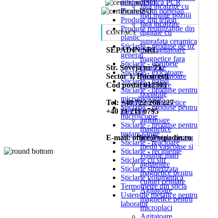
pentru tehnica PCR
fara incalzire cu
Produse din portelan
mai multe pozitii
Produse din teflon
fara incalzire
Produse reutilizabile din
digitale cu
CONTACT
plastic
suprafata ceramica
Sticlarie - produse de uz
SEPADIN SRL
mini agitatoare
general
magnetice fara
Sticlarie - eprubete
Str. Soveja nr 75,
incalzire
Sticlarie - exicatoare
Sector 1, Bucuresti
Mini agitatoare
Sticlarie - palnii
Cod postal 012303
magnetice
Sticlarie - produse pentru
portabile
microbiologie
Tel: +40 722 268 227
Agitatoare magnetice
Sticlarie - produse pentru
+40 21 211 0795
speciale
microscopie
agitatoare
Sticlarie - produse pentru
magnetice
testare sange
E-mail: office@sepadin.ro
industriale pentru
Sticlarie - reactoare
medii vascoase si
Sticlarie - recipiente
volume mari
Sticlarie cu slif
agitatoare
Sticlarie sinterizata
magnetice pentru
Sticlarie volumetrica
culturi celulare
Termometre din sticla
Agitatoare
Ustensile metalice pentru
magnetice pentru
laborator
microplaci
Agitatoare