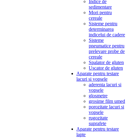
Indice de
sedimentare
Mori pentru
cereale
Sisteme pentru
determinarea
indicelui de cadere
Sisteme
pneumatice pentru
prelevare probe de
cereale
Spalator de gluten
Uscator de gluten
Aparate pentru testare
lacuri si vopsele
aderenta lacuri si
vopsele
glosmetre
grosime film umed
porozitate lacuri si
vopsele
rugozitate
suprafete
Aparate pentru testare
lapte