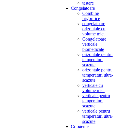
testere
Congelatoare
Combine
frigorifice
congelatoare
orizontale cu
volume mici
Congelatoare
verticale
biomedicale
orizontale pentru
temperaturi
scazute
orizontale pentru
temperaturi ultra-
scazute
verticale cu
volume mici
verticale pentru
temperaturi
scazute
verticale pentru
temperaturi ultra-
scazute
Criogenie