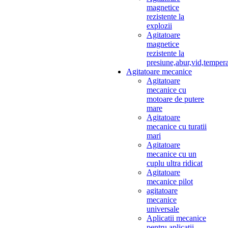
magnetice
rezistente la
explozii
Agitatoare
magnetice
rezistente la
presiune,abur,vid,temper
Agitatoare mecanice
Agitatoare
mecanice cu
motoare de putere
mare
Agitatoare
mecanice cu turatii
mari
Agitatoare
mecanice cu un
cuplu ultra ridicat
Agitatoare
mecanice pilot
agitatoare
mecanice
universale
Aplicatii mecanice
pentru aplicatii