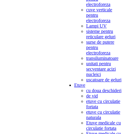
electroforeza
cuve verticale
pentru
electroforeza
Lampi UV
sisteme pentru
reticulare geluri
surse de putere
pentru
electroforeza
transiluminatoare
unitati pentru
secventare acizi
nucleici
uscatoare de geluri
Etuve
cu doua deschideri
de vid
etuve cu circulatie
fortata
etuve cu circulatie
naturala
Etuve medicale cu
circulatie fortata
Etuve medicale cu