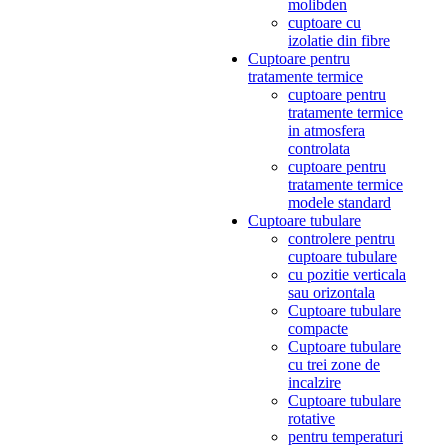
molibden
cuptoare cu
izolatie din fibre
Cuptoare pentru
tratamente termice
cuptoare pentru
tratamente termice
in atmosfera
controlata
cuptoare pentru
tratamente termice
modele standard
Cuptoare tubulare
controlere pentru
cuptoare tubulare
cu pozitie verticala
sau orizontala
Cuptoare tubulare
compacte
Cuptoare tubulare
cu trei zone de
incalzire
Cuptoare tubulare
rotative
pentru temperaturi