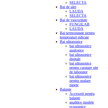
SELECTA
Bai de ulei
LAUDA
SELECTA
Bai de vascozitate
FUNGILAB
LAUDA
Bai termostatate pentru
temperaturi ridicate
Bai ultrasonice
bai ultrasonice
analogice
bai ultrasonice
digitale
bai ultrasonice
pentru curatare site
de laborator
bai ultrasonice
pentru spalare
pipete
Balante
Accesorii pentru
balante
analitice modele
economice