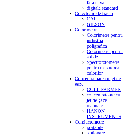
fara cuva
digitale standard
Colectoare de fractii
CAT
GILSON
Colorimetre
Colorimetre pentru
industria
poligrafica
Colorimetre pentru
solide
Spectrofotometre
pentru masurarea
culorilor
Concentratoare cu jet de
gaze
COLE PARMER
concentratoare cu
jet de gaze -
manuale
HANON
INSTRUMENTS
Conductometre
portabile
stationare