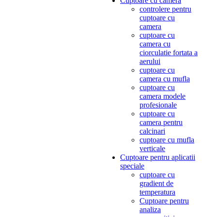
Cuptoare cu camera
controlere pentru
cuptoare cu
camera
cuptoare cu
camera cu
ciorculatie fortata a
aerului
cuptoare cu
camera cu mufla
cuptoare cu
camera modele
profesionale
cuptoare cu
camera pentru
calcinari
cuptoare cu mufla
verticale
Cuptoare pentru aplicatii
speciale
cuptoare cu
gradient de
temperatura
Cuptoare pentru
analiza