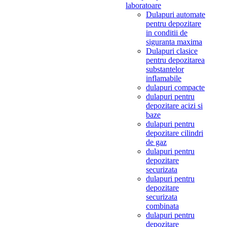
laboratoare
Dulapuri automate
pentru depozitare
in conditii de
siguranta maxima
Dulapuri clasice
pentru depozitarea
substantelor
inflamabile
dulapuri compacte
dulapuri pentru
depozitare acizi si
baze
dulapuri pentru
depozitare cilindri
de gaz
dulapuri pentru
depozitare
securizata
dulapuri pentru
depozitare
securizata
combinata
dulapuri pentru
depozitare