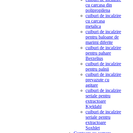
cu carcasa din
polipropilena
cuiburi de incalzire
cu carcasa
metalica
cuiburi de incalzire
pentru baloane de
marimi diferite
cuiburi de incalzire
pentru pahare
Berzelius
cuiburi de incalzire
pentru palnii
cuiburi de incalzire
prevazute cu
agitare
cuiburi de incalzire
seriale pentru
extractoare
Kjeldahl
cuiburi de incalzire
seriale pentru
extractoare
Soxhlet