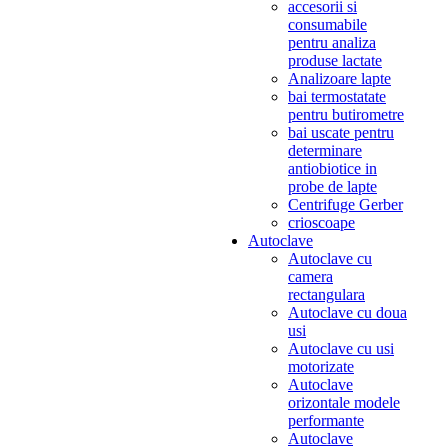
accesorii si
consumabile
pentru analiza
produse lactate
Analizoare lapte
bai termostatate
pentru butirometre
bai uscate pentru
determinare
antiobiotice in
probe de lapte
Centrifuge Gerber
crioscoape
Autoclave
Autoclave cu
camera
rectangulara
Autoclave cu doua
usi
Autoclave cu usi
motorizate
Autoclave
orizontale modele
performante
Autoclave