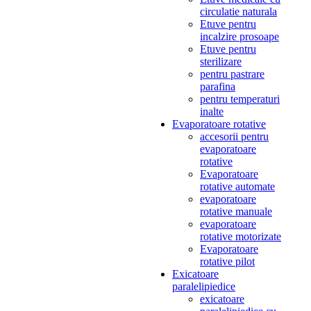
circulatie naturala
Etuve pentru
incalzire prosoape
Etuve pentru
sterilizare
pentru pastrare
parafina
pentru temperaturi
inalte
Evaporatoare rotative
accesorii pentru
evaporatoare
rotative
Evaporatoare
rotative automate
evaporatoare
rotative manuale
evaporatoare
rotative motorizate
Evaporatoare
rotative pilot
Exicatoare
paralelipiedice
exicatoare