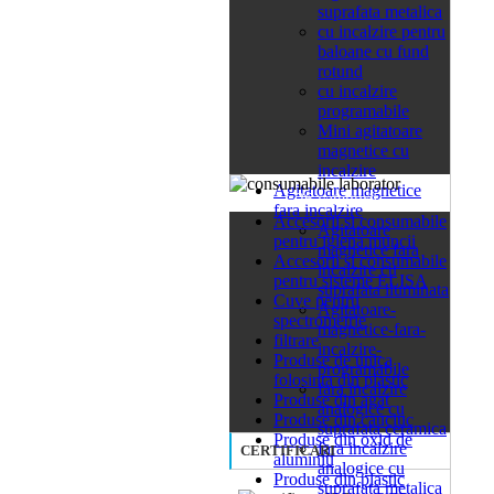
suprafata metalica
cu incalzire pentru
baloane cu fund
rotund
cu incalzire
programabile
Mini agitatoare
magnetice cu
incalzire
Agitatoare magnetice
26 categorii
fara incalzire
Accesorii si consumabile
Agitatoare
pentru igiena muncii
magnetice fara
Accesorii si consumabile
incalzire cu
pentru sisteme ELISA
suprafata iluminata
Cuve pentru
Agitatoare-
spectrometrie
magnetice-fara-
filtrare
incalzire-
Produse de unica
programabile
folosinta din plastic
fara incalzire
Produse din agat
analogice cu
Produse din cauciuc
suprafata ceramica
Produse din oxid de
fara incalzire
CERTIFICARI
aluminiu
analogice cu
Produse din plastic
suprafata metalica