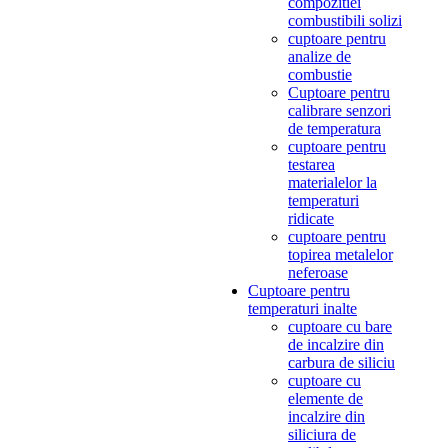
compozitiei
combustibili solizi
cuptoare pentru
analize de
combustie
Cuptoare pentru
calibrare senzori
de temperatura
cuptoare pentru
testarea
materialelor la
temperaturi
ridicate
cuptoare pentru
topirea metalelor
neferoase
Cuptoare pentru
temperaturi inalte
cuptoare cu bare
de incalzire din
carbura de siliciu
cuptoare cu
elemente de
incalzire din
siliciura de