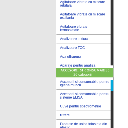
Agitatoare vibrate cu miscare
orbitala
Agitatoare vibrate cu miscare
oscilanta
Agitatoare vibrate
termostatate
Analizoare textura
Analizoare TOC
Apa ultrapura
Aparate pentru analiza
cereale
26 categorii
Aparate pentru testare lacuri
si vopsele
Accesorii si consumabile pentru
igiena muncii
Aparate pentru testare lapte
Accesorii si consumabile pentru
sisteme ELISA
Autoclave
Cuve pentru spectrometrie
Bai de apa
filtrare
Bai de apa vibrate
Produse de unica folosinta din
Bai de calibrare
plastic