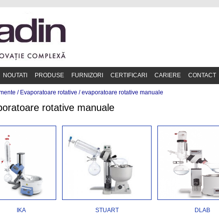
NOUTATI
PRODUSE
FURNIZORI
CERTIFICARI
CARIERE
CONTACT
mente /
Evaporatoare rotative
/
evaporatoare rotative manuale
oratoare rotative manuale
IKA
STUART
DLAB