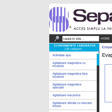
HOME
Echipa
138 categorii
Evap
Activitate apa
Agitatoare magnetice cu
incalzire
Agitatoare magnetice fara
incalzire
Agitatoare magnetice
speciale
Agitatoare mecanice
Agitatoare vibrate cu miscare
liniara