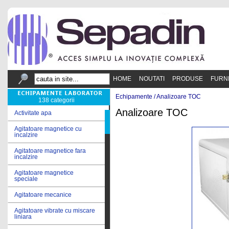
HOME
NOUTATI
PRODUSE
FURN
Echipamente /
Analizoare TOC
138 categorii
Analizoare TOC
Activitate apa
Agitatoare magnetice cu
incalzire
Agitatoare magnetice fara
incalzire
Agitatoare magnetice
speciale
Agitatoare mecanice
Agitatoare vibrate cu miscare
liniara