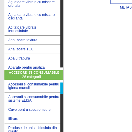
Agitatoare vibrate cu miscare
orbitala
METAS
Agitatoare vibrate cu miscare
oscilanta
Agitatoare vibrate
termostatate
Analizoare textura
Analizoare TOC
Apa ultrapura
Aparate pentru analiza
cereale
26 categorii
Aparate pentru testare lacuri
si vopsele
Accesorii si consumabile pentru
igiena muncii
Aparate pentru testare lapte
Accesorii si consumabile pentru
sisteme ELISA
Autoclave
Cuve pentru spectrometrie
Bai de apa
filtrare
Bai de apa vibrate
Produse de unica folosinta din
Bai de calibrare
plastic