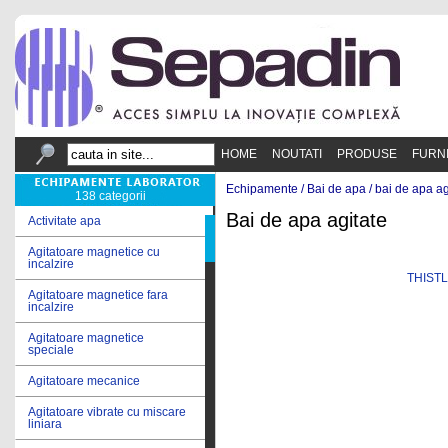
HOME
NOUTATI
PRODUSE
FURN
Echipamente /
Bai de apa
/
bai de apa ag
138 categorii
Bai de apa agitate
Activitate apa
Agitatoare magnetice cu
incalzire
THISTL
Agitatoare magnetice fara
incalzire
Agitatoare magnetice
speciale
Agitatoare mecanice
Agitatoare vibrate cu miscare
liniara