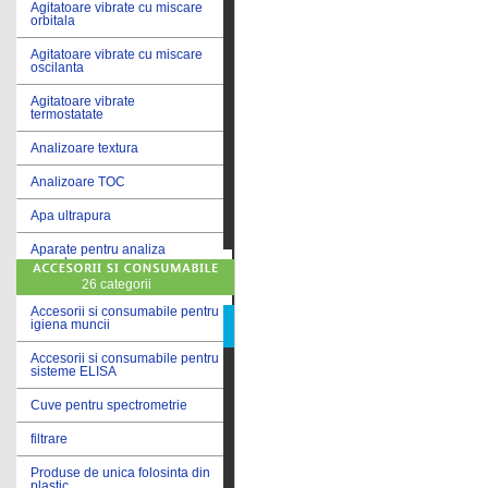
Agitatoare vibrate cu miscare
orbitala
Agitatoare vibrate cu miscare
oscilanta
Agitatoare vibrate
termostatate
Analizoare textura
Analizoare TOC
Apa ultrapura
Aparate pentru analiza
cereale
26 categorii
Aparate pentru testare lacuri
si vopsele
Accesorii si consumabile pentru
igiena muncii
Aparate pentru testare lapte
Accesorii si consumabile pentru
sisteme ELISA
Autoclave
Cuve pentru spectrometrie
Bai de apa
filtrare
Bai de apa vibrate
Produse de unica folosinta din
Bai de calibrare
plastic