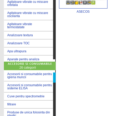
Agitatoare vibrate cu miscare
orbitala
ASECOS
Agitatoare vibrate cu miscare
oscilanta
Agitatoare vibrate
termostatate
Analizoare textura
Analizoare TOC
Apa ultrapura
Aparate pentru analiza
cereale
26 categorii
Aparate pentru testare lacuri
si vopsele
Accesorii si consumabile pentru
igiena muncii
Aparate pentru testare lapte
Accesorii si consumabile pentru
sisteme ELISA
Autoclave
Cuve pentru spectrometrie
Bai de apa
filtrare
Bai de apa vibrate
Produse de unica folosinta din
Bai de calibrare
plastic