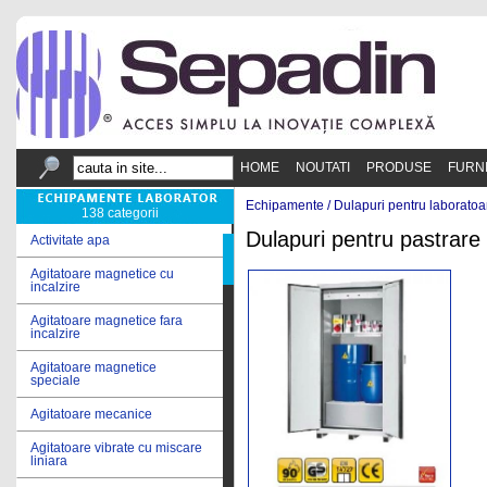
HOME
NOUTATI
PRODUSE
FURN
Echipamente /
Dulapuri pentru laboratoa
138 categorii
Dulapuri pentru pastrare 
Activitate apa
Agitatoare magnetice cu
incalzire
Agitatoare magnetice fara
incalzire
Agitatoare magnetice
speciale
Agitatoare mecanice
Agitatoare vibrate cu miscare
liniara