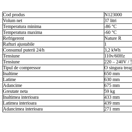
Cod produs
N123000
Volum net
37 litri
Temperatura minima
-86 °C
Temperatura maxima
-60 °C
Refrigerent
Nature R
Rafturi ajustabile
1
Consumul puterii 24/h
3,2 kWh
Tensiune
110v/60Hz
Tensiune
220 – 240V / 
Tipul de compressor
O singura trea
Inaltime
650 mm
Latime
630 mm
Adancime
675 mm
Greutate neta
59 kg
Inaltimea interioara
433 mm
Latimea interioara
439 mm
Adancimea interioara
271 mm