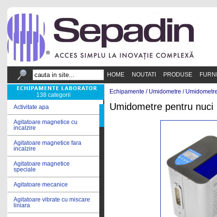
HOME
NOUTATI
PRODUSE
FURN
Echipamente /
Umidometre
/
Umidometre
138 categorii
Umidometre pentru nuci
Activitate apa
Agitatoare magnetice cu
incalzire
Agitatoare magnetice fara
incalzire
Agitatoare magnetice
speciale
Agitatoare mecanice
Agitatoare vibrate cu miscare
liniara