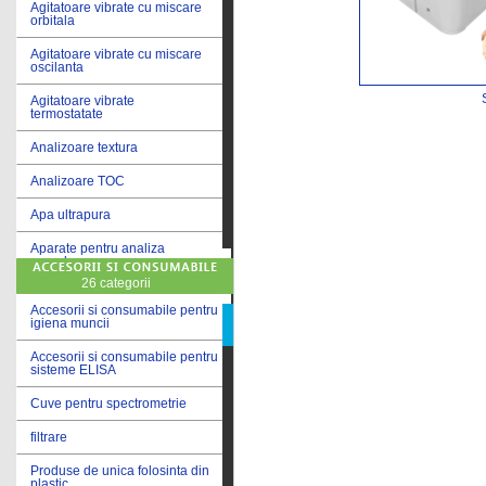
Agitatoare vibrate cu miscare
orbitala
Agitatoare vibrate cu miscare
oscilanta
Agitatoare vibrate
termostatate
Analizoare textura
Analizoare TOC
Apa ultrapura
Aparate pentru analiza
cereale
26 categorii
Aparate pentru testare lacuri
si vopsele
Accesorii si consumabile pentru
igiena muncii
Aparate pentru testare lapte
Accesorii si consumabile pentru
sisteme ELISA
Autoclave
Cuve pentru spectrometrie
Bai de apa
filtrare
Bai de apa vibrate
Produse de unica folosinta din
Bai de calibrare
plastic