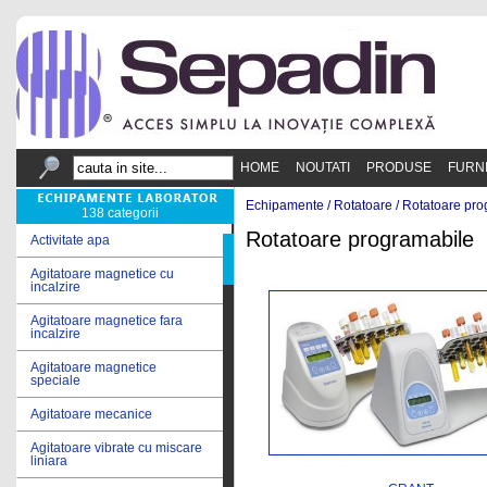
HOME
NOUTATI
PRODUSE
FURN
Echipamente /
Rotatoare
/
Rotatoare pro
138 categorii
Rotatoare programabile
Activitate apa
Agitatoare magnetice cu
incalzire
Agitatoare magnetice fara
incalzire
Agitatoare magnetice
speciale
Agitatoare mecanice
Agitatoare vibrate cu miscare
liniara