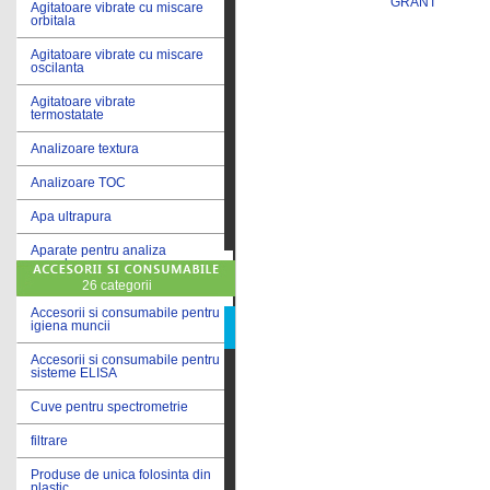
GRANT
Agitatoare vibrate cu miscare
orbitala
Agitatoare vibrate cu miscare
oscilanta
Agitatoare vibrate
termostatate
Analizoare textura
Analizoare TOC
Apa ultrapura
Aparate pentru analiza
cereale
26 categorii
Aparate pentru testare lacuri
si vopsele
Accesorii si consumabile pentru
igiena muncii
Aparate pentru testare lapte
Accesorii si consumabile pentru
sisteme ELISA
Autoclave
Cuve pentru spectrometrie
Bai de apa
filtrare
Bai de apa vibrate
Produse de unica folosinta din
Bai de calibrare
plastic