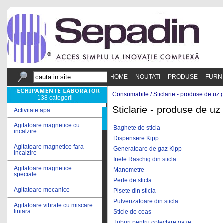
HOME
NOUTATI
PRODUSE
FURN
Consumabile /
Sticlarie - produse de uz 
138 categorii
Sticlarie - produse de uz
Activitate apa
Agitatoare magnetice cu
Baghete de sticla
incalzire
Dispensere Kipp
Agitatoare magnetice fara
Generatoare de gaz Kipp
incalzire
Inele Raschig din sticla
Agitatoare magnetice
Manometre
speciale
Perle de sticla
Agitatoare mecanice
Pisete din sticla
Pulverizatoare din sticla
Agitatoare vibrate cu miscare
liniara
Sticle de ceas
Tuburi pentru colectare gaze