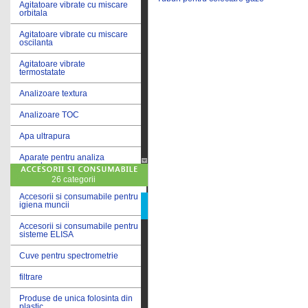
Agitatoare vibrate cu miscare
orbitala
Agitatoare vibrate cu miscare
oscilanta
Agitatoare vibrate
termostatate
Analizoare textura
Analizoare TOC
Apa ultrapura
Aparate pentru analiza
cereale
26 categorii
Aparate pentru testare lacuri
si vopsele
Accesorii si consumabile pentru
igiena muncii
Aparate pentru testare lapte
Accesorii si consumabile pentru
sisteme ELISA
Autoclave
Cuve pentru spectrometrie
Bai de apa
filtrare
Bai de apa vibrate
Produse de unica folosinta din
Bai de calibrare
plastic