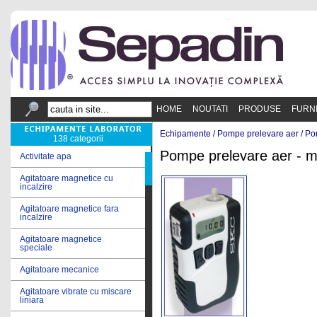
HOME
NOUTATI
PRODUSE
FURN
Echipamente /
Pompe prelevare aer
/
Po
138 categorii
Pompe prelevare aer - m
Activitate apa
Agitatoare magnetice cu
incalzire
Agitatoare magnetice fara
incalzire
Agitatoare magnetice
speciale
Agitatoare mecanice
Agitatoare vibrate cu miscare
liniara