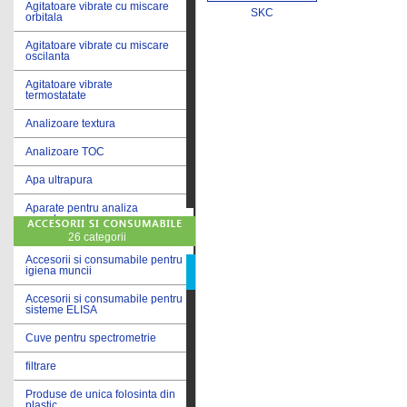
Agitatoare vibrate cu miscare
SKC
orbitala
Agitatoare vibrate cu miscare
oscilanta
Agitatoare vibrate
termostatate
Analizoare textura
Analizoare TOC
Apa ultrapura
Aparate pentru analiza
cereale
26 categorii
Aparate pentru testare lacuri
si vopsele
Accesorii si consumabile pentru
igiena muncii
Aparate pentru testare lapte
Accesorii si consumabile pentru
sisteme ELISA
Autoclave
Cuve pentru spectrometrie
Bai de apa
filtrare
Bai de apa vibrate
Produse de unica folosinta din
Bai de calibrare
plastic