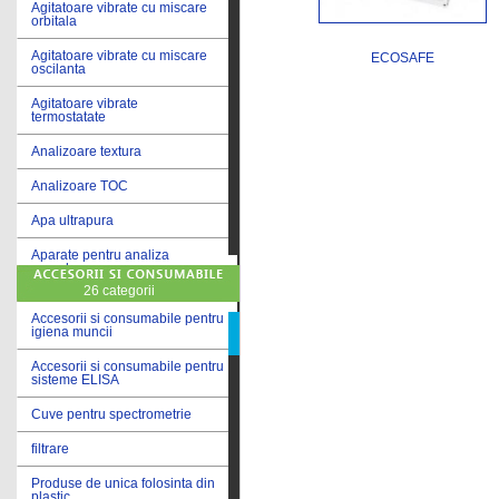
Agitatoare vibrate cu miscare
orbitala
Agitatoare vibrate cu miscare
ECOSAFE
oscilanta
Agitatoare vibrate
termostatate
Analizoare textura
Analizoare TOC
Apa ultrapura
Aparate pentru analiza
cereale
26 categorii
Aparate pentru testare lacuri
si vopsele
Accesorii si consumabile pentru
igiena muncii
Aparate pentru testare lapte
Accesorii si consumabile pentru
sisteme ELISA
Autoclave
Cuve pentru spectrometrie
Bai de apa
filtrare
Bai de apa vibrate
Produse de unica folosinta din
Bai de calibrare
plastic