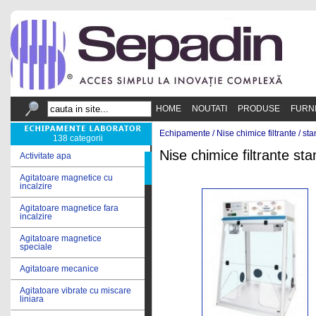
HOME
NOUTATI
PRODUSE
FURN
Echipamente /
Nise chimice filtrante
/
sta
138 categorii
Nise chimice filtrante st
Activitate apa
Agitatoare magnetice cu
incalzire
Agitatoare magnetice fara
incalzire
Agitatoare magnetice
speciale
Agitatoare mecanice
Agitatoare vibrate cu miscare
liniara