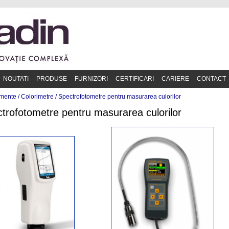
NOUTATI
PRODUSE
FURNIZORI
CERTIFICARI
CARIERE
CONTACT
mente /
Colorimetre
/
Spectrofotometre pentru masurarea culorilor
trofotometre pentru masurarea culorilor