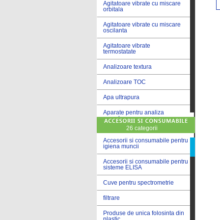
Agitatoare vibrate cu miscare
orbitala
Agitatoare vibrate cu miscare
oscilanta
Agitatoare vibrate
termostatate
Analizoare textura
Analizoare TOC
Apa ultrapura
Aparate pentru analiza
cereale
26 categorii
Aparate pentru testare lacuri
si vopsele
Accesorii si consumabile pentru
igiena muncii
Aparate pentru testare lapte
Accesorii si consumabile pentru
sisteme ELISA
Autoclave
Cuve pentru spectrometrie
Bai de apa
filtrare
Bai de apa vibrate
Produse de unica folosinta din
Bai de calibrare
plastic