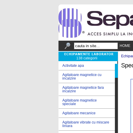
HOME
Echipa
138 categorii
Spec
Activitate apa
Agitatoare magnetice cu
incalzire
Agitatoare magnetice fara
incalzire
Agitatoare magnetice
speciale
Agitatoare mecanice
Agitatoare vibrate cu miscare
liniara