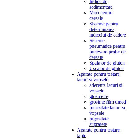
Indice de
sedimentare
Mori pentru
cereale
Sisteme pentru
determinarea
indicelui de cadere
Sisteme
pneumatice pentru
prelevare probe de
cereale
Spalator de gluten
Uscator de gluten
Aparate pentru testare
lacuri si vopsele
aderenta lacuri si
vopsele
glosmetre
grosime film umed
porozitate lacuri si
vopsele
rugozitate
suprafete
Aparate pentru testare
lapte