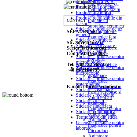
pentru tehnica PCR
fara incalzire cu
Produse din portelan
mai multe pozitii
Produse din teflon
fara incalzire
Produse reutilizabile din
digitale cu
CONTACT
plastic
suprafata ceramica
Sticlarie - produse de uz
SEPADIN SRL
mini agitatoare
general
magnetice fara
Sticlarie - eprubete
Str. Soveja nr 75,
incalzire
Sticlarie - exicatoare
Sector 1, Bucuresti
Mini agitatoare
Sticlarie - palnii
Cod postal 012303
magnetice
Sticlarie - produse pentru
portabile
microbiologie
Tel: +40 722 268 227
Agitatoare magnetice
Sticlarie - produse pentru
+40 21 211 0795
speciale
microscopie
agitatoare
Sticlarie - produse pentru
magnetice
testare sange
E-mail: office@sepadin.ro
industriale pentru
Sticlarie - reactoare
medii vascoase si
Sticlarie - recipiente
volume mari
Sticlarie cu slif
agitatoare
Sticlarie sinterizata
magnetice pentru
Sticlarie volumetrica
culturi celulare
Termometre din sticla
Agitatoare
Ustensile metalice pentru
magnetice pentru
laborator
microplaci
Agitatoare