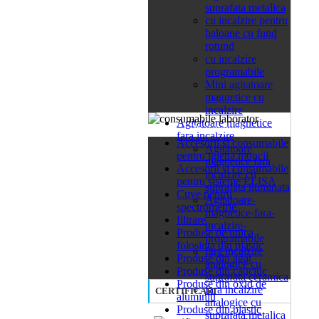
suprafata metalica
cu incalzire pentru
baloane cu fund
rotund
cu incalzire
programabile
Mini agitatoare
magnetice cu
incalzire
Agitatoare magnetice
26 categorii
fara incalzire
Accesorii si consumabile
Agitatoare
pentru igiena muncii
magnetice fara
Accesorii si consumabile
incalzire cu
pentru sisteme ELISA
suprafata iluminata
Cuve pentru
Agitatoare-
spectrometrie
magnetice-fara-
filtrare
incalzire-
Produse de unica
programabile
folosinta din plastic
fara incalzire
Produse din agat
analogice cu
Produse din cauciuc
suprafata ceramica
Produse din oxid de
fara incalzire
CERTIFICARI
aluminiu
analogice cu
Produse din plastic
suprafata metalica