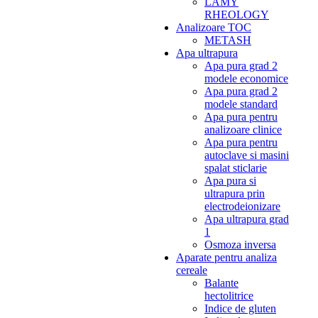
LAMY
RHEOLOGY
Analizoare TOC
METASH
Apa ultrapura
Apa pura grad 2
modele economice
Apa pura grad 2
modele standard
Apa pura pentru
analizoare clinice
Apa pura pentru
autoclave si masini
spalat sticlarie
Apa pura si
ultrapura prin
electrodeionizare
Apa ultrapura grad
1
Osmoza inversa
Aparate pentru analiza
cereale
Balante
hectolitrice
Indice de gluten