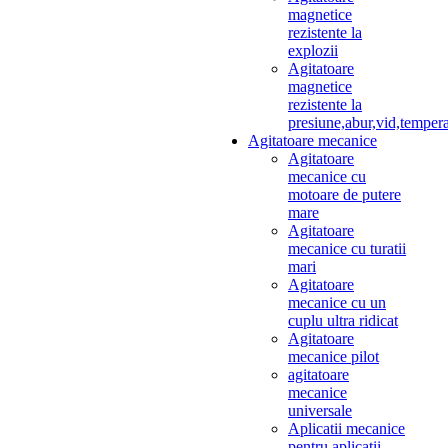
magnetice
rezistente la
explozii
Agitatoare
magnetice
rezistente la
presiune,abur,vid,temper
Agitatoare mecanice
Agitatoare
mecanice cu
motoare de putere
mare
Agitatoare
mecanice cu turatii
mari
Agitatoare
mecanice cu un
cuplu ultra ridicat
Agitatoare
mecanice pilot
agitatoare
mecanice
universale
Aplicatii mecanice
pentru aplicatii