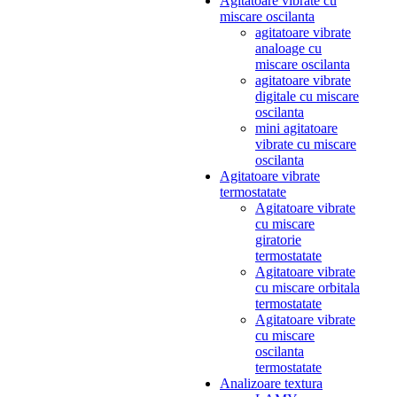
Agitatoare vibrate cu
miscare oscilanta
agitatoare vibrate
analoage cu
miscare oscilanta
agitatoare vibrate
digitale cu miscare
oscilanta
mini agitatoare
vibrate cu miscare
oscilanta
Agitatoare vibrate
termostatate
Agitatoare vibrate
cu miscare
giratorie
termostatate
Agitatoare vibrate
cu miscare orbitala
termostatate
Agitatoare vibrate
cu miscare
oscilanta
termostatate
Analizoare textura