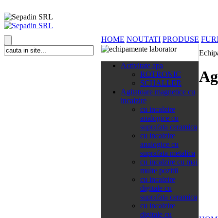
HOME
NOUTATI
PRODUSE
FUR
Echip
138 categorii
Activitate apa
Ag
ROTRONIC
SCHALLER
Agitatoare magnetice cu
incalzire
cu incalzire
analogice cu
suprafata ceramica
cu incalzire
analogice cu
suprafata metalica
cu incalzire cu mai
multe pozitii
cu incalzire
digitale cu
suprafata ceramica
cu incalzire
digitale cu