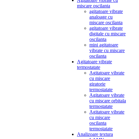
Agitatoare vibrate cu
miscare oscilanta
agitatoare vibrate
analoage cu
miscare oscilanta
agitatoare vibrate
digitale cu miscare
oscilanta
mini agitatoare
vibrate cu miscare
oscilanta
Agitatoare vibrate
termostatate
Agitatoare vibrate
cu miscare
giratorie
termostatate
Agitatoare vibrate
cu miscare orbitala
termostatate
Agitatoare vibrate
cu miscare
oscilanta
termostatate
Analizoare textura