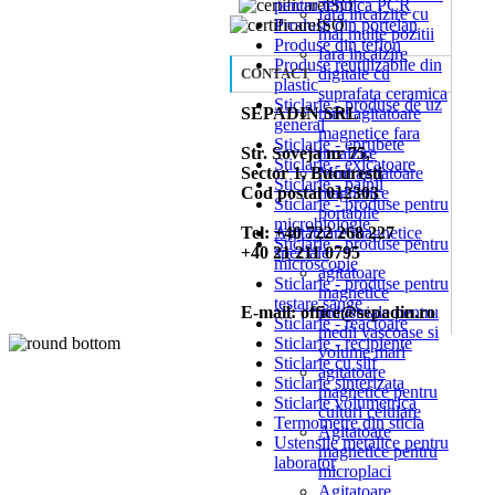
pentru tehnica PCR
fara incalzire cu
Produse din portelan
mai multe pozitii
Produse din teflon
fara incalzire
Produse reutilizabile din
digitale cu
CONTACT
plastic
suprafata ceramica
Sticlarie - produse de uz
SEPADIN SRL
mini agitatoare
general
magnetice fara
Sticlarie - eprubete
Str. Soveja nr 75,
incalzire
Sticlarie - exicatoare
Sector 1, Bucuresti
Mini agitatoare
Sticlarie - palnii
Cod postal 012303
magnetice
Sticlarie - produse pentru
portabile
microbiologie
Tel: +40 722 268 227
Agitatoare magnetice
Sticlarie - produse pentru
+40 21 211 0795
speciale
microscopie
agitatoare
Sticlarie - produse pentru
magnetice
testare sange
E-mail: office@sepadin.ro
industriale pentru
Sticlarie - reactoare
medii vascoase si
Sticlarie - recipiente
volume mari
Sticlarie cu slif
agitatoare
Sticlarie sinterizata
magnetice pentru
Sticlarie volumetrica
culturi celulare
Termometre din sticla
Agitatoare
Ustensile metalice pentru
magnetice pentru
laborator
microplaci
Agitatoare