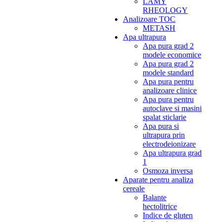
LAMY
RHEOLOGY
Analizoare TOC
METASH
Apa ultrapura
Apa pura grad 2
modele economice
Apa pura grad 2
modele standard
Apa pura pentru
analizoare clinice
Apa pura pentru
autoclave si masini
spalat sticlarie
Apa pura si
ultrapura prin
electrodeionizare
Apa ultrapura grad
1
Osmoza inversa
Aparate pentru analiza
cereale
Balante
hectolitrice
Indice de gluten