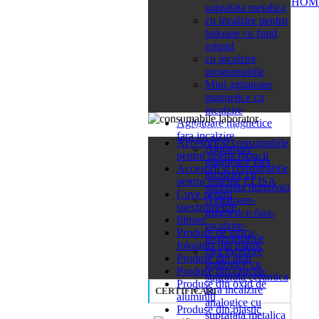
HOM
suprafata metalica
cu incalzire pentru
baloane cu fund
rotund
cu incalzire
programabile
Mini agitatoare
magnetice cu
incalzire
Agitatoare magnetice
26 categorii
fara incalzire
Accesorii si consumabile
Agitatoare
pentru igiena muncii
magnetice fara
Accesorii si consumabile
incalzire cu
pentru sisteme ELISA
suprafata iluminata
Cuve pentru
Agitatoare-
spectrometrie
magnetice-fara-
filtrare
incalzire-
Produse de unica
programabile
folosinta din plastic
fara incalzire
Produse din agat
analogice cu
Produse din cauciuc
suprafata ceramica
Produse din oxid de
fara incalzire
CERTIFICARI
aluminiu
analogice cu
Produse din plastic
suprafata metalica