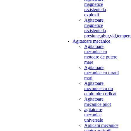
magnetice
rezistente la
explozii
Agitatoare
magnetice
rezistente la
presiune,abur,vid,temper
Agitatoare mecanice
Agitatoare
mecanice cu
motoare de putere
mare
Agitatoare
mecanice cu turatii
mari
Agitatoare
mecanice cu un
cuplu ultra ridicat
Agitatoare
mecanice pilot
agitatoare
mecanice
universale
Aplicatii mecanice
pentru aplicatii