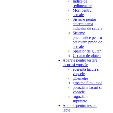
Indice de
sedimentare
Mori pentru
cereale
Sisteme pentru
determinarea
indicelui de cadere
Sisteme
pneumatice pentru
prelevare probe de
cereale
Spalator de gluten
Uscator de gluten
Aparate pentru testare
lacuri si vopsele
aderenta lacuri si
vopsele
glosmetre
grosime film umed
porozitate lacuri si
vopsele
rugozitate
suprafete
Aparate pentru testare
lapte